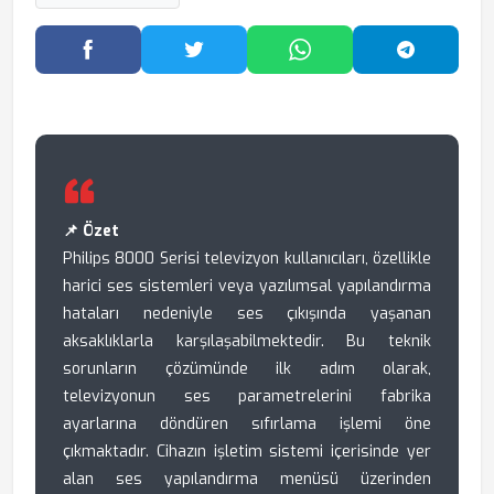
Facebook'ta Paylaş
Twitter'da Paylaş
WhatsApp'ta Paylaş
Telegram
📌 Özet
Philips 8000 Serisi televizyon kullanıcıları, özellikle
harici ses sistemleri veya yazılımsal yapılandırma
hataları nedeniyle ses çıkışında yaşanan
aksaklıklarla karşılaşabilmektedir. Bu teknik
sorunların çözümünde ilk adım olarak,
televizyonun ses parametrelerini fabrika
ayarlarına döndüren sıfırlama işlemi öne
çıkmaktadır. Cihazın işletim sistemi içerisinde yer
alan ses yapılandırma menüsü üzerinden