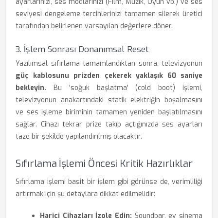
ayarlarınızı, ses modlarınızı (Film, Müzik, Oyun vb.) ve ses
seviyesi dengeleme tercihlerinizi tamamen silerek üretici
tarafından belirlenen varsayılan değerlere döner.
3. İşlem Sonrası Donanımsal Reset
Yazılımsal sıfırlama tamamlandıktan sonra, televizyonun
güç kablosunu prizden çekerek yaklaşık 60 saniye
bekleyin.
Bu 'soğuk başlatma' (cold boot) işlemi,
televizyonun anakartındaki statik elektriğin boşalmasını
ve ses işleme biriminin tamamen yeniden başlatılmasını
sağlar. Cihazı tekrar prize takıp açtığınızda ses ayarları
taze bir şekilde yapılandırılmış olacaktır.
Sıfırlama İşlemi Öncesi Kritik Hazırlıklar
Sıfırlama işlemi basit bir işlem gibi görünse de, verimliliği
artırmak için şu detaylara dikkat edilmelidir:
Harici Cihazları İzole Edin:
Soundbar, ev sinema