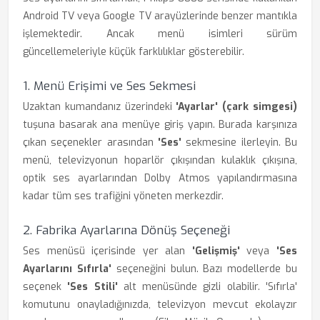
Android TV veya Google TV arayüzlerinde benzer mantıkla
işlemektedir. Ancak menü isimleri sürüm
güncellemeleriyle küçük farklılıklar gösterebilir.
1. Menü Erişimi ve Ses Sekmesi
Uzaktan kumandanız üzerindeki
'Ayarlar' (çark simgesi)
tuşuna basarak ana menüye giriş yapın. Burada karşınıza
çıkan seçenekler arasından
'Ses'
sekmesine ilerleyin. Bu
menü, televizyonun hoparlör çıkışından kulaklık çıkışına,
optik ses ayarlarından Dolby Atmos yapılandırmasına
kadar tüm ses trafiğini yöneten merkezdir.
2. Fabrika Ayarlarına Dönüş Seçeneği
Ses menüsü içerisinde yer alan
'Gelişmiş'
veya
'Ses
Ayarlarını Sıfırla'
seçeneğini bulun. Bazı modellerde bu
seçenek
'Ses Stili'
alt menüsünde gizli olabilir. 'Sıfırla'
komutunu onayladığınızda, televizyon mevcut ekolayzır