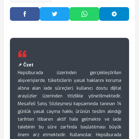
Facebook'ta Paylaş
Twitter'da Paylaş
WhatsApp'ta Paylaş
Telegram
📌 Özet
Hepsiburada üzerinden gerçekleştirilen
alışverişlerde, tüketicilerin yasal haklarını koruma
altına alan iade süreçleri, kullanıcı dostu dijital
arayüzler üzerinden titizlikle yönetilmektedir.
Mesafeli Satış Sözleşmesi kapsamında tanınan 14
günlük yasal cayma hakkı, ürünün teslim alındığı
tarihten itibaren aktif hale gelmekte ve iade
talebinin bu süre zarfında başlatılması büyük
önem arz etmektedir. Kullanıcılar, Hepsiburada