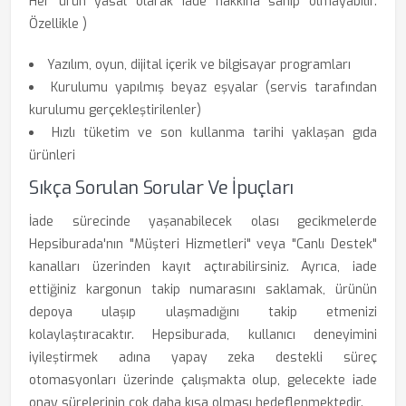
Her ürün yasal olarak iade hakkına sahip olmayabilir.
Özellikle )
Yazılım, oyun, dijital içerik ve bilgisayar programları
Kurulumu yapılmış beyaz eşyalar (servis tarafından
kurulumu gerçekleştirilenler)
Hızlı tüketim ve son kullanma tarihi yaklaşan gıda
ürünleri
Sıkça Sorulan Sorular Ve İpuçları
İade sürecinde yaşanabilecek olası gecikmelerde
Hepsiburada'nın "Müşteri Hizmetleri" veya "Canlı Destek"
kanalları üzerinden kayıt açtırabilirsiniz. Ayrıca, iade
ettiğiniz kargonun takip numarasını saklamak, ürünün
depoya ulaşıp ulaşmadığını takip etmenizi
kolaylaştıracaktır. Hepsiburada, kullanıcı deneyimini
iyileştirmek adına yapay zeka destekli süreç
otomasyonları üzerinde çalışmakta olup, gelecekte iade
onay sürelerinin çok daha kısa olması hedeflenmektedir.