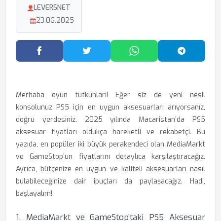
LEVERSNET
23.06.2025
Facebook'ta Paylaş
Twitter'da Paylaş
WhatsApp'ta Paylaş
Telegram
Merhaba oyun tutkunları! Eğer siz de yeni nesil
konsolunuz PS5 için en uygun aksesuarları arıyorsanız,
doğru yerdesiniz. 2025 yılında Macaristan’da PS5
aksesuar fiyatları oldukça hareketli ve rekabetçi. Bu
yazıda, en popüler iki büyük perakendeci olan MediaMarkt
ve GameStop’un fiyatlarını detaylıca karşılaştıracağız.
Ayrıca, bütçenize en uygun ve kaliteli aksesuarları nasıl
bulabileceğinize dair ipuçları da paylaşacağız. Hadi,
başlayalım!
1. MediaMarkt ve GameStop’taki PS5 Aksesuar