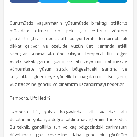
Facebook'ta Paylaş
Twitter'da Paylaş
WhatsApp'ta Paylaş
Telegram
Günümüzde yaşlanmanın yüzümüzde bıraktığı etkilerle
mücadele etmek için pek çok estetik yöntem
geliştirilmiştir. Temporal lift, bu yöntemlerden biri olarak
dikkat çekiyor ve özellikle yüzün üst kısmında etkili
sonuçlar sunmasıyla öne çıkıyor.
Temporal lift
, diğer
adıyla şakak germe işlemi, cerrahi veya minimal invaziv
yöntemlerle yüzün şakak bölgesindeki sarkma ve
kırışıklıkları gidermeye yönelik bir uygulamadır. Bu işlem,
yüz ifadesine gençlik ve dinamizm kazandırmayı hedefler.
Temporal Lift Nedir?
Temporal lift, şakak bölgesindeki cilt ve deri altı
dokularının yukarıya doğru kaldırılması işlemini ifade eder.
Bu teknik, genellikle alın ve kaş bölgesindeki sarkmaları
düzeltmek, göz çevresine daha genç bir görünüm