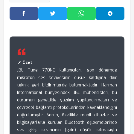
Facebook'ta Paylaş
Twitter'da Paylaş
WhatsApp'ta Paylaş
Telegram
📌 Özet
JBL Tune 770NC kullanıcıları, son dönemde
mikrofon ses seviyesinin düşük kaldığına dair
teknik geri bildirimlerde bulunmaktadır. Harman
International bünyesindeki JBL mühendisleri, bu
durumun genellikle yazılım yapılandırmaları ve
çevresel bağlantı protokollerinden kaynaklandığını
doğrulamıştır. Sorun, özellikle mobil cihazlar ve
bilgisayarlarla kurulan Bluetooth eşleşmelerinde
ses giriş kazancının (gain) düşük kalmasıyla