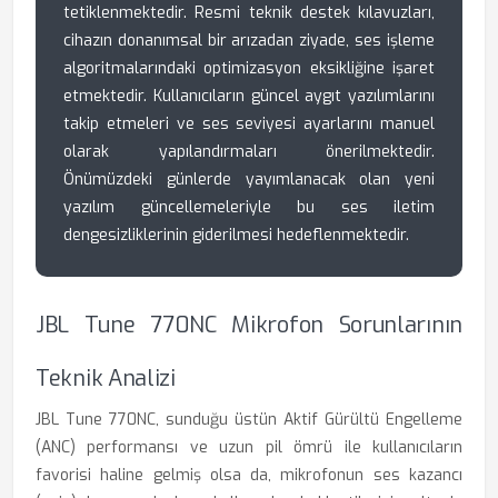
tetiklenmektedir. Resmi teknik destek kılavuzları,
cihazın donanımsal bir arızadan ziyade, ses işleme
algoritmalarındaki optimizasyon eksikliğine işaret
etmektedir. Kullanıcıların güncel aygıt yazılımlarını
takip etmeleri ve ses seviyesi ayarlarını manuel
olarak yapılandırmaları önerilmektedir.
Önümüzdeki günlerde yayımlanacak olan yeni
yazılım güncellemeleriyle bu ses iletim
dengesizliklerinin giderilmesi hedeflenmektedir.
JBL Tune 770NC Mikrofon Sorunlarının
Teknik Analizi
JBL Tune 770NC, sunduğu üstün Aktif Gürültü Engelleme
(ANC) performansı ve uzun pil ömrü ile kullanıcıların
favorisi haline gelmiş olsa da, mikrofonun ses kazancı