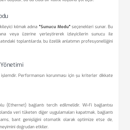
odu
ileyici kılmak adına
"Sunucu Modu"
seçenekleri sunar. Bu
na veya üzerine yerleştirerek izleyicilerin sunucu ile
matındaki toplantılarda, bu özellik anlatımın profesyonelliğini
 Yönetimi
r işlemdir. Performansın korunması için şu kriterler dikkate
u (Ethernet) bağlantı tercih edilmelidir. Wi-Fi bağlantısı
a planda veri tüketen diğer uygulamaları kapatmak, bağlantı
ams, bant genişliğini otomatik olarak optimize etse de,
neyimini doğrudan etkiler.