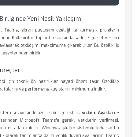
Birliğinde Yeni Nesil Yaklaşım
 Teams, ekran paylaşımı özelliği ile karmaşık projelerin
dur. Kullanıcılar, toplantı esnasında sadece görsel verileri
paylaşarak etkileşimi maksimuma çıkarabilirler. Bu özellik, iş
leşenlerinden biridir.
Süreçleri
si için teknik ön hazırlıklar hayati önem taşır. Özellikle
atalarını ve performans kayıplarını minimuma indirir.
sistem seviyesinde özel izinler gerektirir.
Sistem Ayarları >
rinden Microsoft Teams'e gerekli yetkilerin verilmesi,
unu ortadan kaldırır. Windows işletim sistemlerinde ise bu
atik olarak tanımlansa da, güvenlik duvarı ayarlarının Teams