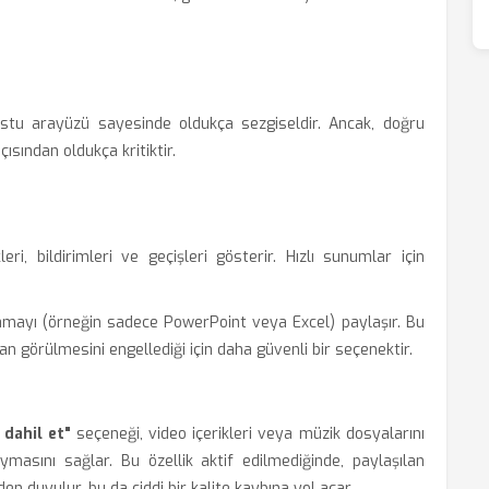
ostu arayüzü sayesinde oldukça sezgiseldir. Ancak, doğru
ısından oldukça kritiktir.
i, bildirimleri ve geçişleri gösterir. Hızlı sunumlar için
mayı (örneğin sadece PowerPoint veya Excel) paylaşır. Bu
dan görülmesini engellediği için daha güvenli bir seçenektir.
 dahil et"
seçeneği, video içerikleri veya müzik dosyalarını
duymasını sağlar. Bu özellik aktif edilmediğinde, paylaşılan
 duyulur, bu da ciddi bir kalite kaybına yol açar.