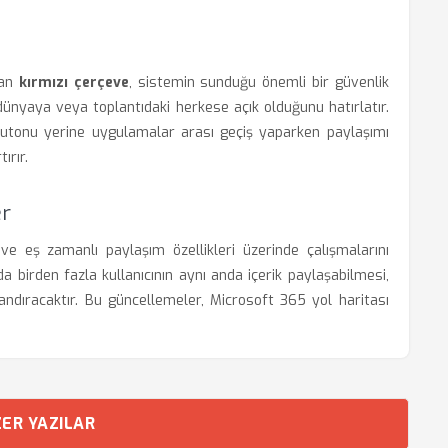
ran
kırmızı çerçeve
, sistemin sunduğu önemli bir güvenlik
m dünyaya veya toplantıdaki herkese açık olduğunu hatırlatır.
butonu yerine uygulamalar arası geçiş yaparken paylaşımı
ırır.
er
e eş zamanlı paylaşım özellikleri üzerinde çalışmalarını
da birden fazla kullanıcının aynı anda içerik paylaşabilmesi,
landıracaktır. Bu güncellemeler, Microsoft 365 yol haritası
ER YAZILAR