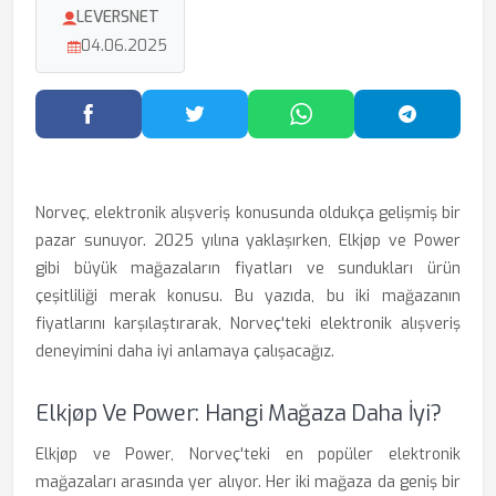
LEVERSNET
04.06.2025
Facebook'ta Paylaş
Twitter'da Paylaş
WhatsApp'ta Paylaş
Telegram
Norveç, elektronik alışveriş konusunda oldukça gelişmiş bir
pazar sunuyor. 2025 yılına yaklaşırken, Elkjøp ve Power
gibi büyük mağazaların fiyatları ve sundukları ürün
çeşitliliği merak konusu. Bu yazıda, bu iki mağazanın
fiyatlarını karşılaştırarak, Norveç'teki elektronik alışveriş
deneyimini daha iyi anlamaya çalışacağız.
Elkjøp Ve Power: Hangi Mağaza Daha İyi?
Elkjøp ve Power, Norveç'teki en popüler elektronik
mağazaları arasında yer alıyor. Her iki mağaza da geniş bir