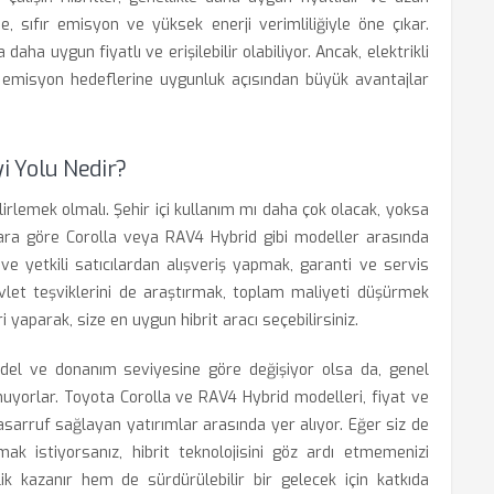
se, sıfır emisyon ve yüksek enerji verimliliğiyle öne çıkar.
 daha uygun fiyatlı ve erişilebilir olabiliyor. Ancak, elektrikli
r emisyon hedeflerine uygunluk açısından büyük avantajlar
i Yolu Nedir?
belirlemek olmalı. Şehir içi kullanım mı daha çok olacak, yoksa
ara göre Corolla veya RAV4 Hybrid gibi modeller arasında
 ve yetkili satıcılardan alışveriş yapmak, garanti ve servis
evlet teşviklerini de araştırmak, toplam maliyeti düşürmek
 yaparak, size en uygun hibrit aracı seçebilirsiniz.
model ve donanım seviyesine göre değişiyor olsa da, genel
uyorlar. Toyota Corolla ve RAV4 Hybrid modelleri, fiyat ve
sarruf sağlayan yatırımlar arasında yer alıyor. Eğer siz de
k istiyorsanız, hibrit teknolojisini göz ardı etmemenizi
ik kazanır hem de sürdürülebilir bir gelecek için katkıda