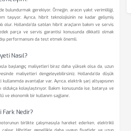
de bulundurmak gerekiyor. Örneğin, aracın yakıt verimliliği,
m taşıyor. Ayrıca, hibrit teknolojisinin ne kadar gelişmiş
olur. Hollanda’da satılan hibrit araçların bakım ve servis
 yedek parça ve servis garantisi konusunda dikkatli olmak
ir dışı performansını da test etmek önemli.
yeti Nasıl?
ıyasla başlangıç maliyetleri biraz daha yüksek olsa da, uzun
sinde maliyetleri dengeleyebilirsiniz. Hollanda’da düşük
i kullanımda avantajlar var. Ayrıca, elektrik şarj altyapısının
mını oldukça kolaylaştırıyor. Bakım konusunda ise, batarya ve
rlü ve ekonomik bir kullanım sağlanır.
i Fark Nedir?
otorunun birlikte çalışmasıyla hareket ederken, elektrikli
lışır. Hibritler, genellikle daha uygun fiyatlıdır ve uzun