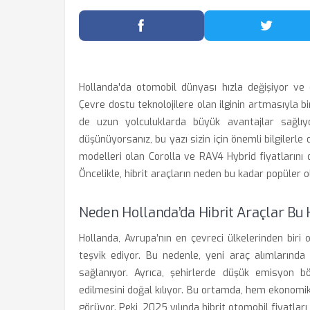
Facebook'ta Paylaş
Twitter
Hollanda'da otomobil dünyası hızla değişiyor ve ö
Çevre dostu teknolojilere olan ilginin artmasıyla bi
de uzun yolculuklarda büyük avantajlar sağlıy
düşünüyorsanız, bu yazı sizin için önemli bilgilerle 
modelleri olan Corolla ve RAV4 Hybrid fiyatlarını d
Öncelikle, hibrit araçların neden bu kadar popüler
Neden Hollanda’da Hibrit Araçlar Bu
Hollanda, Avrupa’nın en çevreci ülkelerinden biri 
teşvik ediyor. Bu nedenle, yeni araç alımlarında h
sağlanıyor. Ayrıca, şehirlerde düşük emisyon böl
edilmesini doğal kılıyor. Bu ortamda, hem ekonomik
görüyor. Peki, 2025 yılında hibrit otomobil fiyatları 