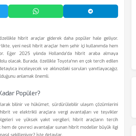
'da Paylaş
WhatsApp'ta Paylaş
Telegram'da Payl
zellikle hibrit araçlar giderek daha popüler hale geliyor.
rlikte, yeni nesil hibrit araçlar hem şehir içi kullanımda hem
or. Eğer 2025 yılında Hollanda'da hibrit araba almaya
dolu olacak. Burada, özellikle Toyota'nın en çok tercih edilen
etaylıca inceleyecek ve aklınızdaki soruları yanıtlayacağız.
 olduğunu anlamak önemli.
 Kadar Popüler?
olarak bilinir ve hükümet, sürdürülebilir ulaşım çözümlerini
ibrit ve elektrikli araçlara vergi avantajları ve teşvikler
geleri ve yüksek yakıt vergileri, hibrit araçların tercih
 hem de çevreci avantajlar sunan hibrit modeller büyük ilgi
nasıl şekilleniyor? İşte detaylar.