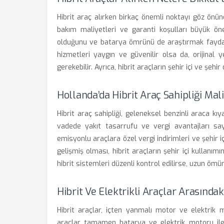
Hibrit araç alırken birkaç önemli noktayı göz önün
bakım maliyetleri ve garanti koşulları büyük öne
olduğunu ve batarya ömrünü de araştırmak faydalı 
hizmetleri yaygın ve güvenilir olsa da, orijinal
gerekebilir. Ayrıca, hibrit araçların şehir içi ve şeh
Hollanda’da Hibrit Araç Sahipliği Mali
Hibrit araç sahipliği, geleneksel benzinli araca k
vadede yakıt tasarrufu ve vergi avantajları saye
emisyonlu araçlara özel vergi indirimleri ve şehir iç
gelişmiş olması, hibrit araçların şehir içi kullanı
hibrit sistemleri düzenli kontrol edilirse, uzun ömü
Hibrit Ve Elektrikli Araçlar Arasındak
Hibrit araçlar, içten yanmalı motor ve elektrik m
araçlar tamamen batarya ve elektrik motoru ile ça