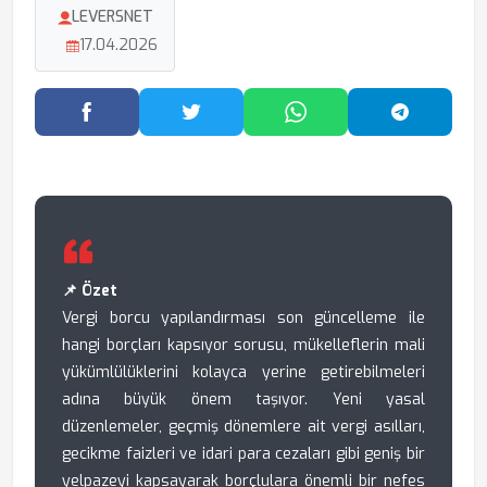
LEVERSNET
17.04.2026
Facebook'ta Paylaş
Twitter'da Paylaş
WhatsApp'ta Paylaş
Telegram
📌 Özet
Vergi borcu yapılandırması son güncelleme ile
hangi borçları kapsıyor sorusu, mükelleflerin mali
yükümlülüklerini kolayca yerine getirebilmeleri
adına büyük önem taşıyor. Yeni yasal
düzenlemeler, geçmiş dönemlere ait vergi asılları,
gecikme faizleri ve idari para cezaları gibi geniş bir
yelpazeyi kapsayarak borçlulara önemli bir nefes