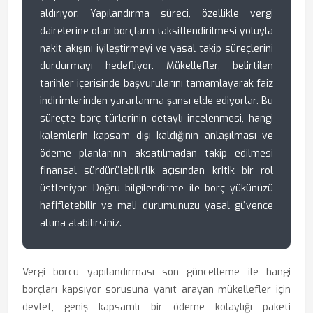
aldırıyor. Yapılandırma süreci, özellikle vergi
dairelerine olan borçların taksitlendirilmesi yoluyla
nakit akışını iyileştirmeyi ve yasal takip süreçlerini
durdurmayı hedefliyor. Mükellefler, belirtilen
tarihler içerisinde başvurularını tamamlayarak faiz
indirimlerinden yararlanma şansı elde ediyorlar. Bu
süreçte borç türlerinin detaylı incelenmesi, hangi
kalemlerin kapsam dışı kaldığının anlaşılması ve
ödeme planlarının aksatılmadan takip edilmesi
finansal sürdürülebilirlik açısından kritik bir rol
üstleniyor. Doğru bilgilendirme ile borç yükünüzü
hafifletebilir ve mali durumunuzu yasal güvence
altına alabilirsiniz.
Vergi borcu yapılandırması son güncelleme ile hangi
borçları kapsıyor sorusuna yanıt arayan mükellefler için
devlet, geniş kapsamlı bir ödeme kolaylığı paketi