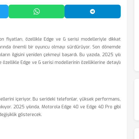
'da Paylaş
WhatsApp'ta Paylaş
Telegram'da Payl
on fiyatları, özellikle Edge ve G serisi modelleriyle dikkat
pazarında önemli bir oyuncu olmayı sürdürüyor. Son dönemde
ıların ilgisini yeniden çekmeyi başardı. Bu yazıda, 2025 yılı
 özellikle Edge ve G serisi modellerinin özelliklerine detaylı
lerini içeriyor. Bu serideki telefonlar, yüksek performans,
 çıkıyor. 2025 yılında, Motorola Edge 40 ve Edge 40 Pro gibi
değişiklik gösterecek.