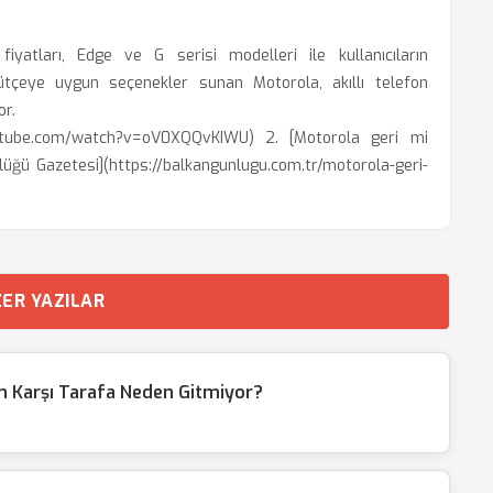
iyatları, Edge ve G serisi modelleri ile kullanıcıların
ütçeye uygun seçenekler sunan Motorola, akıllı telefon
or.
outube.com/watch?v=oV0XQQvKIWU) 2. [Motorola geri mi
lüğü Gazetesi](https://balkangunlugu.com.tr/motorola-geri-
ER YAZILAR
 Karşı Tarafa Neden Gitmiyor?