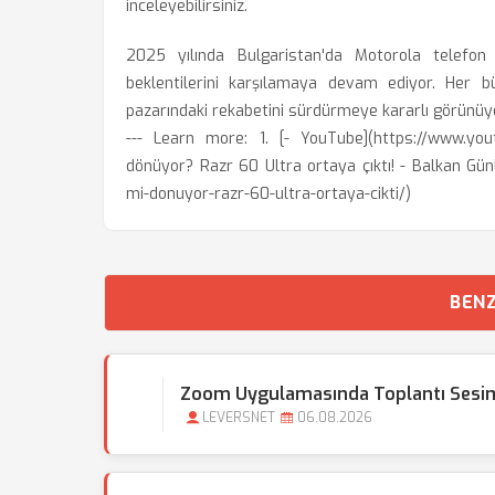
inceleyebilirsiniz.
2025 yılında Bulgaristan'da Motorola telefon f
beklentilerini karşılamaya devam ediyor. Her b
pazarındaki rekabetini sürdürmeye kararlı görünüy
--- Learn more: 1. [- YouTube](https://www.y
dönüyor? Razr 60 Ultra ortaya çıktı! - Balkan Gün
mi-donuyor-razr-60-ultra-ortaya-cikti/)
BENZ
Zoom Uygulamasında Toplantı Sesim
LEVERSNET
06.08.2026