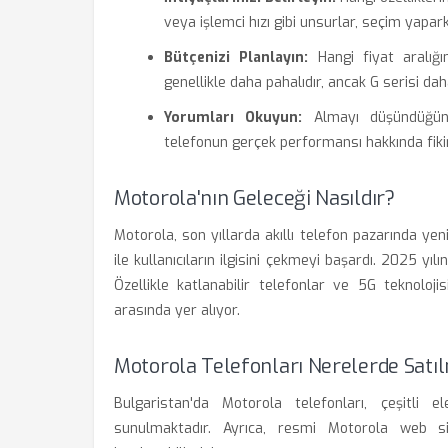
veya işlemci hızı gibi unsurlar, seçim yaparke
Bütçenizi Planlayın:
Hangi fiyat aralığın
genellikle daha pahalıdır, ancak G serisi da
Yorumları Okuyun:
Almayı düşündüğünüz
telefonun gerçek performansı hakkında fikir 
Motorola'nın Geleceği Nasıldır?
Motorola, son yıllarda akıllı telefon pazarında yeni
ile kullanıcıların ilgisini çekmeyi başardı. 2025 yı
Özellikle katlanabilir telefonlar ve 5G teknolojisi
arasında yer alıyor.
Motorola Telefonları Nerelerde Satı
Bulgaristan'da Motorola telefonları, çeşitli 
sunulmaktadır. Ayrıca, resmi Motorola web site