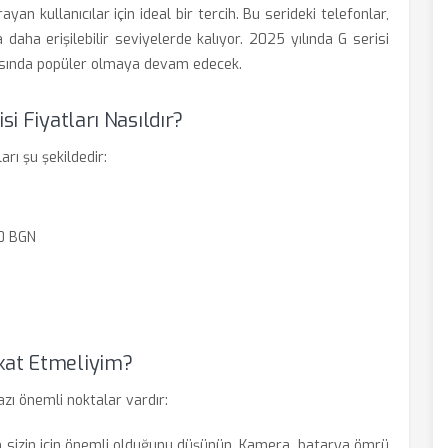
an kullanıcılar için ideal bir tercih. Bu serideki telefonlar,
 daha erişilebilir seviyelerde kalıyor. 2025 yılında G serisi
 arasında popüler olmaya devam edecek.
si Fiyatları Nasıldır?
rı şu şekildedir:
0 BGN
kat Etmeliyim?
zı önemli noktalar vardır:
in sizin için önemli olduğunu düşünün. Kamera, batarya ömrü