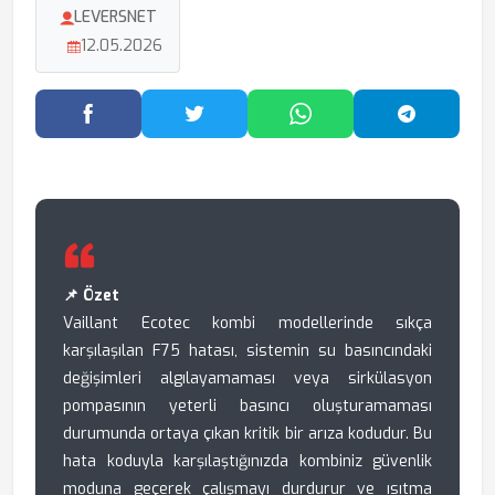
LEVERSNET
12.05.2026
Facebook'ta Paylaş
Twitter'da Paylaş
WhatsApp'ta Paylaş
Telegram
📌 Özet
Vaillant Ecotec kombi modellerinde sıkça
karşılaşılan F75 hatası, sistemin su basıncındaki
değişimleri algılayamaması veya sirkülasyon
pompasının yeterli basıncı oluşturamaması
durumunda ortaya çıkan kritik bir arıza kodudur. Bu
hata koduyla karşılaştığınızda kombiniz güvenlik
moduna geçerek çalışmayı durdurur ve ısıtma