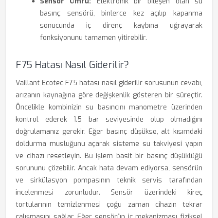
Sensör Ömrü:
Elektronik bir bileşen olan su
basınç sensörü, binlerce kez açılıp kapanma
sonucunda iç direnç kaybına uğrayarak
fonksiyonunu tamamen yitirebilir.
F75 Hatası Nasıl Giderilir?
Vaillant Ecotec F75 hatası nasıl giderilir sorusunun cevabı,
arızanın kaynağına göre değişkenlik gösteren bir süreçtir.
Öncelikle kombinizin su basıncını manometre üzerinden
kontrol ederek 1.5 bar seviyesinde olup olmadığını
doğrulamanız gerekir. Eğer basınç düşükse, alt kısımdaki
doldurma musluğunu açarak sisteme su takviyesi yapın
ve cihazı resetleyin. Bu işlem basit bir basınç düşüklüğü
sorununu çözebilir. Ancak hata devam ediyorsa, sensörün
ve sirkülasyon pompasının teknik servis tarafından
incelenmesi zorunludur. Sensör üzerindeki kireç
tortularının temizlenmesi çoğu zaman cihazın tekrar
çalışmasını sağlar. Eğer sensörün iç mekanizması fiziksel