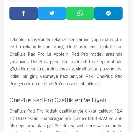
Facebook'ta Paylaş
Twitter'da Paylaş
WhatsApp'ta Paylaş
Telegram
Teknoloji dünyasında rekabet her zaman yoğun olmuştur
ve bu rekabetin son örneği, OnePlus’in yeni tableti olan
OnePlus Pad Pro ile Apple’ın iPad Pro modeli arasında
yaşanıyor. OnePlus, genellikle akıllı telefon segmentinde
güçlü bir oyuncu olarak bilinse de, şimdi tablet pazarına da
iddialı bir giriş yapmaya hazırlanıyor. Peki, OnePlus Pad
Pro gerçekten de iPad Pro’nun rakibi olabilir mi?
OnePlus Pad Pro Özellikleri Ve Fiyatı
OnePlus Pad Pro, iddialı özellikleriyle dikkat çekiyor. 12.4
inç OLED ekran, Snapdragon 8cx işlemci, 8 GB RAM ve 256
GB depolama alanı gibi üst düzey özelliklere sahip olan bu