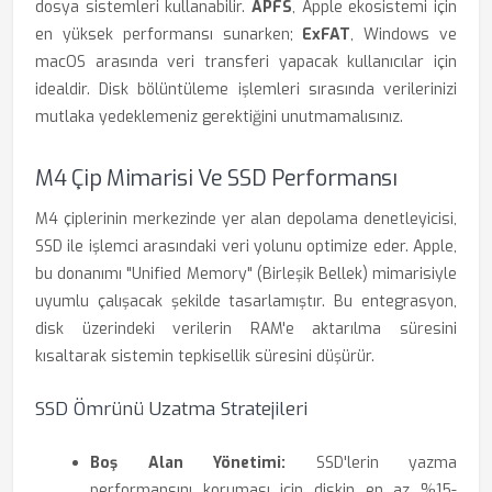
dosya sistemleri kullanabilir.
APFS
, Apple ekosistemi için
en yüksek performansı sunarken;
ExFAT
, Windows ve
macOS arasında veri transferi yapacak kullanıcılar için
idealdir. Disk bölüntüleme işlemleri sırasında verilerinizi
mutlaka yedeklemeniz gerektiğini unutmamalısınız.
M4 Çip Mimarisi Ve SSD Performansı
M4 çiplerinin merkezinde yer alan depolama denetleyicisi,
SSD ile işlemci arasındaki veri yolunu optimize eder. Apple,
bu donanımı "Unified Memory" (Birleşik Bellek) mimarisiyle
uyumlu çalışacak şekilde tasarlamıştır. Bu entegrasyon,
disk üzerindeki verilerin RAM'e aktarılma süresini
kısaltarak sistemin tepkisellik süresini düşürür.
SSD Ömrünü Uzatma Stratejileri
Boş Alan Yönetimi:
SSD'lerin yazma
performansını koruması için diskin en az %15-