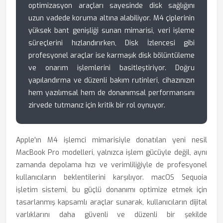
optimizasyon araçları sayesinde disk sağlığını
uzun vadede koruma altına alabiliyor. M4 çiplerinin
yüksek bant genişliği sunan mimarisi, veri işleme
süreçlerini hızlandırırken, Disk İzlencesi gibi
profesyonel araçlar ise karmaşık disk bölüntüleme
ve onarım işlemlerini basitleştiriyor. Doğru
yapılandırma ve düzenli bakım rutinleri, cihazınızın
hem yazılımsal hem de donanımsal performansını
zirvede tutmanız için kritik bir rol oynuyor.
Apple'ın M4 işlemci mimarisiyle donatılan yeni nesil
MacBook Pro modelleri, yalnızca işlem gücüyle değil, aynı
zamanda depolama hızı ve verimliliğiyle de profesyonel
kullanıcıların beklentilerini karşılıyor. macOS Sequoia
işletim sistemi, bu güçlü donanımı optimize etmek için
tasarlanmış kapsamlı araçlar sunarak, kullanıcıların dijital
varlıklarını daha güvenli ve düzenli bir şekilde