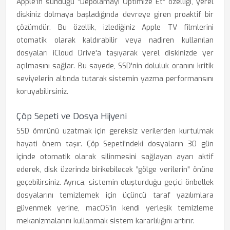
Apple’ın sunduğu "Depolamayı Optimize Et" özelliği, yerel
diskiniz dolmaya başladığında devreye giren proaktif bir
çözümdür. Bu özellik, izlediğiniz Apple TV filmlerini
otomatik olarak kaldırabilir veya nadiren kullanılan
dosyaları iCloud Drive'a taşıyarak yerel diskinizde yer
açılmasını sağlar. Bu sayede, SSD'nin doluluk oranını kritik
seviyelerin altında tutarak sistemin yazma performansını
koruyabilirsiniz.
Çöp Sepeti ve Dosya Hijyeni
SSD ömrünü uzatmak için gereksiz verilerden kurtulmak
hayati önem taşır. Çöp Sepeti'ndeki dosyaların 30 gün
içinde otomatik olarak silinmesini sağlayan ayarı aktif
ederek, disk üzerinde birikebilecek "gölge verilerin" önüne
geçebilirsiniz. Ayrıca, sistemin oluşturduğu geçici önbellek
dosyalarını temizlemek için üçüncü taraf yazılımlara
güvenmek yerine, macOS'in kendi yerleşik temizleme
mekanizmalarını kullanmak sistem kararlılığını artırır.