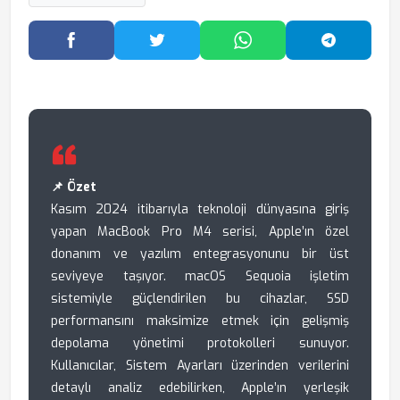
Facebook'ta Paylaş
Twitter'da Paylaş
WhatsApp'ta Paylaş
Telegram
📌 Özet
Kasım 2024 itibarıyla teknoloji dünyasına giriş
yapan MacBook Pro M4 serisi, Apple’ın özel
donanım ve yazılım entegrasyonunu bir üst
seviyeye taşıyor. macOS Sequoia işletim
sistemiyle güçlendirilen bu cihazlar, SSD
performansını maksimize etmek için gelişmiş
depolama yönetimi protokolleri sunuyor.
Kullanıcılar, Sistem Ayarları üzerinden verilerini
detaylı analiz edebilirken, Apple’ın yerleşik