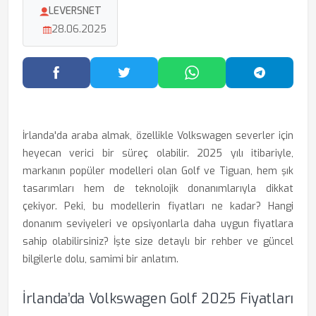
LEVERSNET
28.06.2025
Facebook'ta Paylaş
Twitter'da Paylaş
WhatsApp'ta Paylaş
Telegram
İrlanda'da araba almak, özellikle Volkswagen severler için
heyecan verici bir süreç olabilir. 2025 yılı itibariyle,
markanın popüler modelleri olan Golf ve Tiguan, hem şık
tasarımları hem de teknolojik donanımlarıyla dikkat
çekiyor. Peki, bu modellerin fiyatları ne kadar? Hangi
donanım seviyeleri ve opsiyonlarla daha uygun fiyatlara
sahip olabilirsiniz? İşte size detaylı bir rehber ve güncel
bilgilerle dolu, samimi bir anlatım.
İrlanda’da Volkswagen Golf 2025 Fiyatları