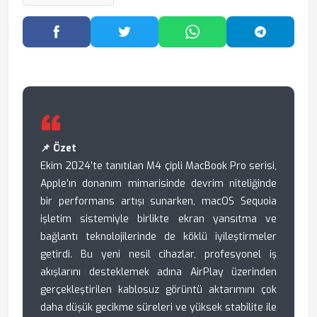
Facebook'ta Paylaş
Twitter'da Paylaş
WhatsApp'ta Paylaş
Telegram
📌 Özet
Ekim 2024’te tanıtılan M4 çipli MacBook Pro serisi,
Apple’ın donanım mimarisinde devrim niteliğinde
bir performans artışı sunarken, macOS Sequoia
işletim sistemiyle birlikte ekran yansıtma ve
bağlantı teknolojilerinde de köklü iyileştirmeler
getirdi. Bu yeni nesil cihazlar, profesyonel iş
akışlarını desteklemek adına AirPlay üzerinden
gerçekleştirilen kablosuz görüntü aktarımını çok
daha düşük gecikme süreleri ve yüksek stabilite ile