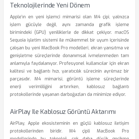
Teknolojilerinde Yeni Dönem
Apple’ın en yeni işlemci mimarisi olan M4 çipi, yalnızca
işlem gücüyle değil, aynı zamanda grafik işleme
birimindeki (GPU) yeniliklerle de dikkat çekiyor. macOS
Sequoia işletim sistemi ile mükemmel bir uyum içerisinde
çalışan bu yeni MacBook Pro modelleri, ekran yansıtma ve
genişletme süreçlerinde donanımsal ivmelenmeden tam
anlamıyla faydalanıyor. Profesyonel kullanıcılar için ekran
kalitesi ve bağlantı hızı, yaratıcılık sürecinin ayrılmaz bir
parçasıdır. M4 mimarisi, görüntü işleme süreçlerinde
enerji verimliliğini artırırken, kablosuz bağlantı
protokollerinde yaşanan darboğazları da minimize ediyor.
AirPlay Ile Kablosuz Görüntü Aktarımı
AirPlay, Apple ekosisteminin en güçlü kablosuz iletişim
protokollerinden biridir. M4 çipli MacBook Pro
modellerinde bu teknoloji, çok daha düşük gecikme