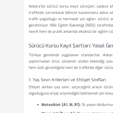
Ankara'da sürücü kursu kayıt süreçleri, sadece e
trafikteki sorumluluk bilincini kazanmanız adına at
trafik yoğunluğu ve karmaşık yol ağları, sürücü 
gerektiriyor. Millî Eğitim Bakanlığı (MEB) tarafın
teorik hem de pratik anlamda eksiksiz bir eğitim sü
Sürücü Kursu Kayıt Şartları: Yasal Ger
Türkiye genelinde uygulanan standartlar, Ankara'
yaptırmadan önce, sistemin sizden beklediği yasal 
hem sizin güvenliğiniz hem de trafikteki diğer sürüc
1. Yaş Sınırı Kriterleri ve Ehliyet Sınıfları
Ehliyet alırken yaş sınırı, seçeceğiniz aracın türün
olgunluğuna erişip erişmediğini belirlemek için kon
Motosiklet (A1, M, B1):
16 yaşını doldurmuş