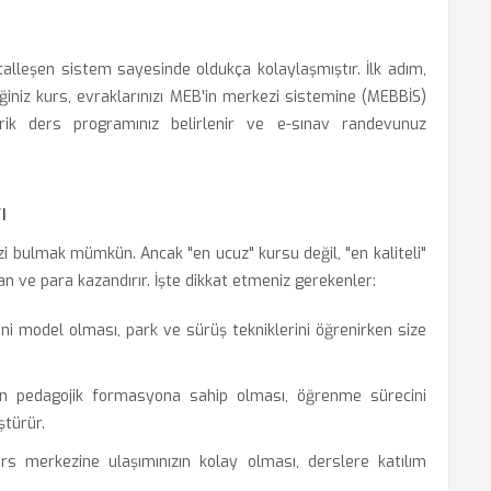
talleşen sistem sayesinde oldukça kolaylaşmıştır. İlk adım,
iğiniz kurs, evraklarınızı MEB'in merkezi sistemine (MEBBİS)
eorik ders programınız belirlenir ve e-sınav randevunuz
ı
i bulmak mümkün. Ancak "en ucuz" kursu değil, "en kaliteli"
 ve para kazandırır. İşte dikkat etmeniz gerekenler:
ni model olması, park ve sürüş tekniklerini öğrenirken size
ın pedagojik formasyona sahip olması, öğrenme sürecini
ştürür.
rs merkezine ulaşımınızın kolay olması, derslere katılım