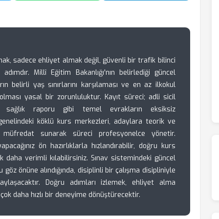
, sadece ehliyet almak değil, güvenli bir trafik bilinci
dımdır. Millî Eğitim Bakanlığı'nın belirlediği güncel
n belirli yaş sınırlarını karşılaması ve en az ilkokul
ması yasal bir zorunluluktur. Kayıt süreci; adli sicil
 sağlık raporu gibi temel evrakların eksiksiz
nelindeki köklü kurs merkezleri, adaylara teorik ve
r müfredat sunarak süreci profesyonelce yönetir.
acağınız ön hazırlıklarla hızlandırabilir, doğru kurs
daha verimli kılabilirsiniz. Sınav sistemindeki güncel
 göz önüne alındığında, disiplinli bir çalışma disipliniyle
aylaşacaktır. Doğru adımları izlemek, ehliyet alma
ok daha hızlı bir deneyime dönüştürecektir.