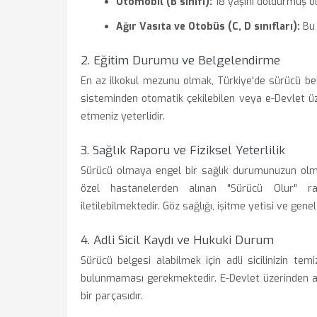
Otomobil (B sınıfı):
18 yaşını doldurmuş ol
Ağır Vasıta ve Otobüs (C, D sınıfları):
Bu 
2. Eğitim Durumu ve Belgelendirme
En az ilkokul mezunu olmak, Türkiye'de sürücü belg
sisteminden otomatik çekilebilen veya e-Devlet ü
etmeniz yeterlidir.
3. Sağlık Raporu ve Fiziksel Yeterlilik
Sürücü olmaya engel bir sağlık durumunuzun olmad
özel hastanelerden alınan "Sürücü Olur" r
iletilebilmektedir. Göz sağlığı, işitme yetisi ve ge
4. Adli Sicil Kaydı ve Hukuki Durum
Sürücü belgesi alabilmek için adli sicilinizin t
bulunmaması gerekmektedir. E-Devlet üzerinden alac
bir parçasıdır.