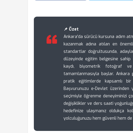
📌 Özet
Ankara'da sürücü kursuna adım atmak
kazanmak adına atılan en önemli a
standartlar doğrultusunda, adayları
düzeyinde eğitim belgesine sahip ol
kaydı, biyometrik fotoğraf ve
tamamlanmasıyla başlar. Ankara ge
pratik eğitimlerde kapsamlı bi
Başvurunuzu e-Devlet üzerinden yap
seçimiyle öğrenme deneyiminizi çok 
değişiklikler ve ders saati yoğunluğu
hedefinize ulaşmanız oldukça kol
yolculuğunuzu hem güvenli hem de ç