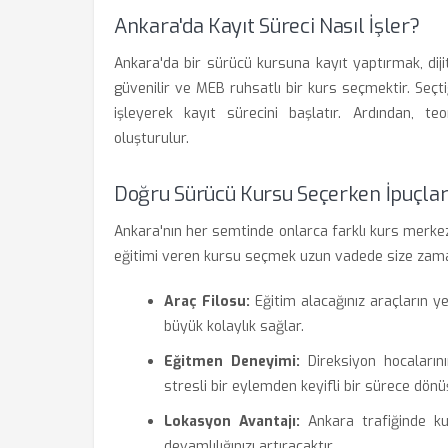
Ankara'da Kayıt Süreci Nasıl İşler?
Ankara'da bir sürücü kursuna kayıt yaptırmak, diji
güvenilir ve MEB ruhsatlı bir kurs seçmektir. Seçt
işleyerek kayıt sürecini başlatır. Ardından, t
oluşturulur.
Doğru Sürücü Kursu Seçerken İpuçlar
Ankara'nın her semtinde onlarca farklı kurs merkez
eğitimi veren kursu seçmek uzun vadede size zaman
Araç Filosu:
Eğitim alacağınız araçların ye
büyük kolaylık sağlar.
Eğitmen Deneyimi:
Direksiyon hocaların
stresli bir eylemden keyifli bir sürece dönü
Lokasyon Avantajı:
Ankara trafiğinde ku
devamlılığınızı artıracaktır.