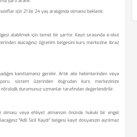
ma şartı aranır.
sınıflar için 21 ile 24 yaş aralığında olmanız beklenir.
esi alabilmek için temel bir şarttır. Kayıt sırasında e-okul
zerinden alacağınız öğrenim belgesini kurs merkezine ibraz
ığını kanıtlamanız gerekir. Artık aile hekimlerinden veya
aporu, sistem üzerinden doğrudan kurs merkezinize
nel nörolojik durumunuz uzmanlar tarafından değerlendirilir.
emiz olması veya ehliyet almanızın önünde hukuki bir engel
ağınız "Adli Sicil Kaydı" belgesi kayıt dosyanızın ayrılmaz