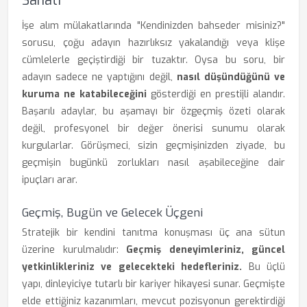
Sanatı
İşe alım mülakatlarında "Kendinizden bahseder misiniz?"
sorusu, çoğu adayın hazırlıksız yakalandığı veya klişe
cümlelerle geçiştirdiği bir tuzaktır. Oysa bu soru, bir
adayın sadece ne yaptığını değil,
nasıl düşündüğünü ve
kuruma ne katabileceğini
gösterdiği en prestijli alandır.
Başarılı adaylar, bu aşamayı bir özgeçmiş özeti olarak
değil, profesyonel bir değer önerisi sunumu olarak
kurgularlar. Görüşmeci, sizin geçmişinizden ziyade, bu
geçmişin bugünkü zorlukları nasıl aşabileceğine dair
ipuçları arar.
Geçmiş, Bugün ve Gelecek Üçgeni
Stratejik bir kendini tanıtma konuşması üç ana sütun
üzerine kurulmalıdır:
Geçmiş deneyimleriniz, güncel
yetkinlikleriniz ve gelecekteki hedefleriniz.
Bu üçlü
yapı, dinleyiciye tutarlı bir kariyer hikayesi sunar. Geçmişte
elde ettiğiniz kazanımları, mevcut pozisyonun gerektirdiği