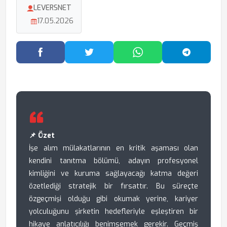
LEVERSNET
17.05.2026
Facebook'ta Paylaş
Twitter'da Paylaş
WhatsApp'ta Paylaş
Telegram
📌 Özet
İşe alım mülakatlarının en kritik aşaması olan
kendini tanıtma bölümü, adayın profesyonel
kimliğini ve kuruma sağlayacağı katma değeri
özetlediği stratejik bir fırsattır. Bu süreçte
özgeçmişi olduğu gibi okumak yerine, kariyer
yolculuğunu şirketin hedefleriyle eşleştiren bir
hikaye anlatıcılığı benimsemek gerekir. Geçmiş