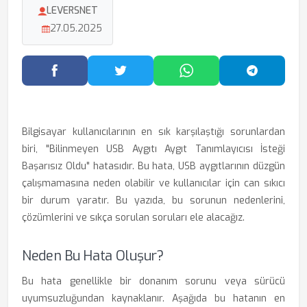
LEVERSNET
27.05.2025
Facebook'ta Paylaş
Twitter'da Paylaş
WhatsApp'ta Paylaş
Telegram
Bilgisayar kullanıcılarının en sık karşılaştığı sorunlardan
biri, "Bilinmeyen USB Aygıtı Aygıt Tanımlayıcısı İsteği
Başarısız Oldu" hatasıdır. Bu hata, USB aygıtlarının düzgün
çalışmamasına neden olabilir ve kullanıcılar için can sıkıcı
bir durum yaratır. Bu yazıda, bu sorunun nedenlerini,
çözümlerini ve sıkça sorulan soruları ele alacağız.
Neden Bu Hata Oluşur?
Bu hata genellikle bir donanım sorunu veya sürücü
uyumsuzluğundan kaynaklanır. Aşağıda bu hatanın en