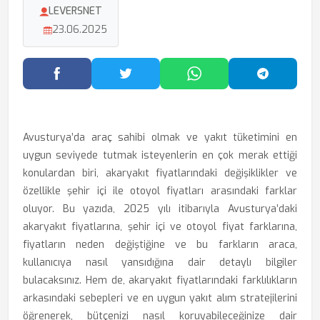
LEVERSNET
23.06.2025
Facebook'ta Paylaş
Twitter'da Paylaş
WhatsApp'ta Paylaş
Telegram
Avusturya’da araç sahibi olmak ve yakıt tüketimini en
uygun seviyede tutmak isteyenlerin en çok merak ettiği
konulardan biri, akaryakıt fiyatlarındaki değişiklikler ve
özellikle şehir içi ile otoyol fiyatları arasındaki farklar
oluyor. Bu yazıda, 2025 yılı itibarıyla Avusturya’daki
akaryakıt fiyatlarına, şehir içi ve otoyol fiyat farklarına,
fiyatların neden değiştiğine ve bu farkların araca,
kullanıcıya nasıl yansıdığına dair detaylı bilgiler
bulacaksınız. Hem de, akaryakıt fiyatlarındaki farklılıkların
arkasındaki sebepleri ve en uygun yakıt alım stratejilerini
öğrenerek, bütçenizi nasıl koruyabileceğinize dair