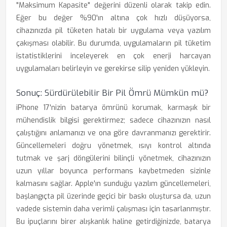
"Maksimum Kapasite" değerini düzenli olarak takip edin.
Eğer bu değer %90'ın altına çok hızlı düşüyorsa,
cihazınızda pil tüketen hatalı bir uygulama veya yazılım
çakışması olabilir. Bu durumda, uygulamaların pil tüketim
istatistiklerini inceleyerek en çok enerji harcayan
uygulamaları belirleyin ve gerekirse silip yeniden yükleyin.
Sonuç: Sürdürülebilir Bir Pil Ömrü Mümkün mü?
iPhone 17'nizin batarya ömrünü korumak, karmaşık bir
mühendislik bilgisi gerektirmez; sadece cihazınızın nasıl
çalıştığını anlamanızı ve ona göre davranmanızı gerektirir.
Güncellemeleri doğru yönetmek, ısıyı kontrol altında
tutmak ve şarj döngülerini bilinçli yönetmek, cihazınızın
uzun yıllar boyunca performans kaybetmeden sizinle
kalmasını sağlar. Apple'ın sunduğu yazılım güncellemeleri,
başlangıçta pil üzerinde geçici bir baskı oluştursa da, uzun
vadede sistemin daha verimli çalışması için tasarlanmıştır.
Bu ipuçlarını birer alışkanlık haline getirdiğinizde, batarya