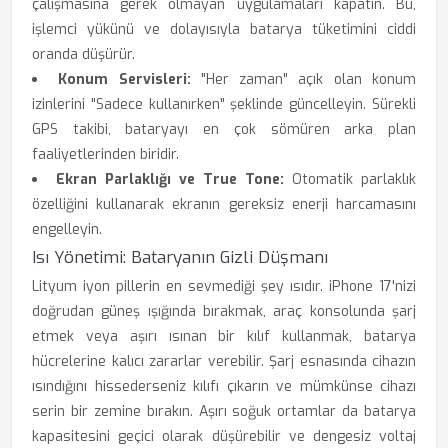
çalışmasına gerek olmayan uygulamaları kapatın. Bu,
işlemci yükünü ve dolayısıyla batarya tüketimini ciddi
oranda düşürür.
Konum Servisleri:
"Her zaman" açık olan konum
izinlerini "Sadece kullanırken" şeklinde güncelleyin. Sürekli
GPS takibi, bataryayı en çok sömüren arka plan
faaliyetlerinden biridir.
Ekran Parlaklığı ve True Tone:
Otomatik parlaklık
özelliğini kullanarak ekranın gereksiz enerji harcamasını
engelleyin.
Isı Yönetimi: Bataryanın Gizli Düşmanı
Lityum iyon pillerin en sevmediği şey ısıdır. iPhone 17'nizi
doğrudan güneş ışığında bırakmak, araç konsolunda şarj
etmek veya aşırı ısınan bir kılıf kullanmak, batarya
hücrelerine kalıcı zararlar verebilir. Şarj esnasında cihazın
ısındığını hissederseniz kılıfı çıkarın ve mümkünse cihazı
serin bir zemine bırakın. Aşırı soğuk ortamlar da batarya
kapasitesini geçici olarak düşürebilir ve dengesiz voltaj