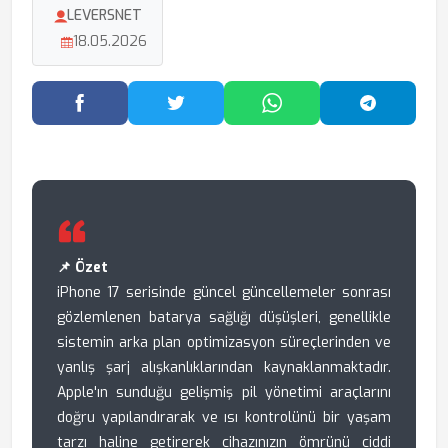
LEVERSNET
18.05.2026
Facebook'ta Paylaş
Twitter'da Paylaş
WhatsApp'ta Paylaş
Telegram
📌 Özet
iPhone 17 serisinde güncel güncellemeler sonrası
gözlemlenen batarya sağlığı düşüşleri, genellikle
sistemin arka plan optimizasyon süreçlerinden ve
yanlış şarj alışkanlıklarından kaynaklanmaktadır.
Apple'ın sunduğu gelişmiş pil yönetimi araçlarını
doğru yapılandırarak ve ısı kontrolünü bir yaşam
tarzı haline getirerek cihazınızın ömrünü ciddi