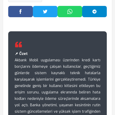
Facebook'ta Paylaş
Twitter'da Paylaş
WhatsApp'ta Paylaş
Telegram
📌 Özet
Akbank Mobil uygulaması üzerinden kredi kartı
borçlarını ödemeye çalışan kullanıcılar, geçtiğimiz
günlerde sistem kaynaklı teknik hatalarla
karşılaşarak işlemlerini gerçekleştiremedi. Türkiye
genelinde geniş bir kullanıcı kitlesini etkileyen bu
erişim sorunu, uygulama ekranında beliren hata
kodları nedeniyle ödeme süreçlerinde aksamalara
yol açtı. Banka yönetimi, yaşanan kesintinin rutin
sistem güncellemeleri ve yüksek işlem trafiğinden