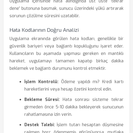
Uygulama içerisinde hata alındığında üst üste 'tekrar
dene' butonuna basmak, sunucu üzerindeki yükü artırarak
sorunun çözülme süresini uzatabilir.
Hata Kodlarının Doğru Analizi
Uygulama ekranında görülen hata kodları, genellikle bir
güvenlik bariyeri veya bağlantı kopukluğunu işaret eder.
Kullanıcıların bu aşamada yapması gereken en mantıklı
hareket, uygulamayı tamamen kapatıp birkaç dakika
beklemek ve bağlantı durumunu kontrol etmektir.
İşlem Kontrolü:
Ödeme yapıldı mı? Kredi kartı
hareketlerini veya hesap özetini kontrol edin.
Bekleme Süresi:
Hata sonrası sisteme tekrar
girmeden önce 5-10 dakika bekleyerek sunucunun
rahatlamasına izin verin.
Destek Talebi:
İşlem tutarı hesaptan düşmesine
rağmen borç ödenmemiş görünüyorsa, mutlaka