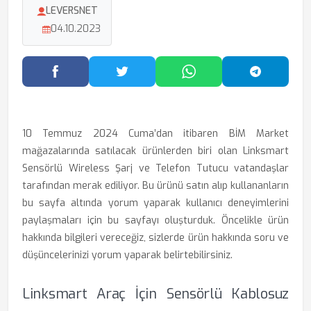
LEVERSNET
04.10.2023
Facebook'ta Paylaş
Twitter'da Paylaş
WhatsApp'ta Paylaş
Telegram
10 Temmuz 2024 Cuma’dan itibaren BİM Market
mağazalarında satılacak ürünlerden biri olan Linksmart
Sensörlü Wireless Şarj ve Telefon Tutucu vatandaşlar
tarafından merak ediliyor. Bu ürünü satın alıp kullananların
bu sayfa altında yorum yaparak kullanıcı deneyimlerini
paylaşmaları için bu sayfayı oluşturduk. Öncelikle ürün
hakkında bilgileri vereceğiz, sizlerde ürün hakkında soru ve
düşüncelerinizi yorum yaparak belirtebilirsiniz.
Linksmart Araç İçin Sensörlü Kablosuz