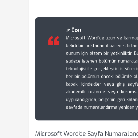
📌 Özet
Microsoft Word'de uzun ve karmaş
belirli bir noktadan itibaren sıfır
sunum için elzem bir yetkinliktir. 
sadece istenen bölümün numaralan
teknolojisi ile gerçekleştirilir. Sür
her bir bölümün önceki bölümle ola
kapak, içindekiler veya giriş sayf
akademik tezlerde veya kurumsal
uygulandığında, belgenin geri kala
sayfada numaralandırma yeniden yapı
Microsoft Word'de Sayfa Numaralan