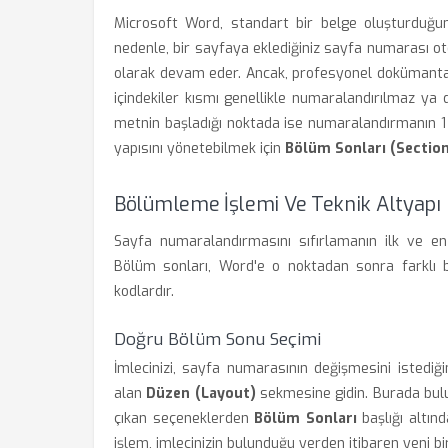
Microsoft Word, standart bir belge oluşturduğun
nedenle, bir sayfaya eklediğiniz sayfa numarası o
olarak devam eder. Ancak, profesyonel dokümantas
içindekiler kısmı genellikle numaralandırılmaz ya 
metnin başladığı noktada ise numaralandırmanın 1
yapısını yönetebilmek için
Bölüm Sonları (Sectio
Bölümleme İşlemi Ve Teknik Altyapı
Sayfa numaralandırmasını sıfırlamanın ilk ve en
Bölüm sonları, Word'e o noktadan sonra farklı b
kodlardır.
Doğru Bölüm Sonu Seçimi
İmlecinizi, sayfa numarasının değişmesini istediğ
alan
Düzen (Layout)
sekmesine gidin. Burada bu
çıkan seçeneklerden
Bölüm Sonları
başlığı altın
işlem, imlecinizin bulunduğu yerden itibaren yeni bi