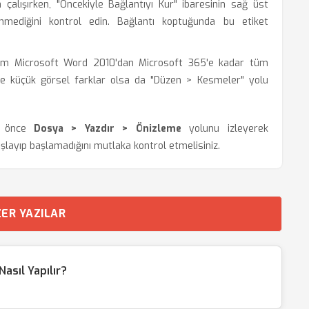
 çalışırken, "Öncekiyle Bağlantıyı Kur" ibaresinin sağ üst
nmediğini kontrol edin. Bağlantı koptuğunda bu etiket
 Microsoft Word 2010'dan Microsoft 365'e kadar tüm
de küçük görsel farklar olsa da "Düzen > Kesmeler" yolu
en önce
Dosya > Yazdır > Önizleme
yolunu izleyerek
layıp başlamadığını mutlaka kontrol etmelisiniz.
ER YAZILAR
sıl Yapılır?