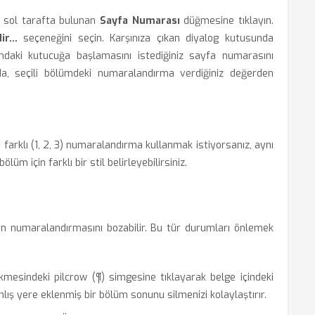
, sol tarafta bulunan
Sayfa Numarası
düğmesine tıklayın.
r...
seçeneğini seçin. Karşınıza çıkan diyalog kutusunda
daki kutucuğa başlamasını istediğiniz sayfa numarasını
a, seçili bölümdeki numaralandırma verdiğiniz değerden
inde farklı (1, 2, 3) numaralandırma kullanmak istiyorsanız, aynı
üm için farklı bir stil belirleyebilirsiniz.
in numaralandırmasını bozabilir. Bu tür durumları önlemek
mesindeki pilcrow (¶) simgesine tıklayarak belge içindeki
nlış yere eklenmiş bir bölüm sonunu silmenizi kolaylaştırır.