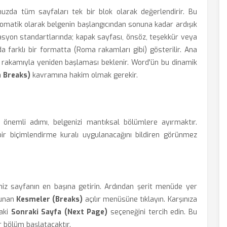
uzda tüm sayfaları tek bir blok olarak değerlendirir. Bu
tomatik olarak belgenin başlangıcından sonuna kadar ardışık
yon standartlarında; kapak sayfası, önsöz, teşekkür veya
da farklı bir formatta (Roma rakamları gibi) gösterilir. Ana
 rakamıyla yeniden başlaması beklenir. Word'ün bu dinamik
n Breaks)
kavramına hakim olmak gerekir.
 önemli adımı, belgenizi mantıksal bölümlere ayırmaktır.
ir biçimlendirme kuralı uygulanacağını bildiren görünmez
iniz sayfanın en başına getirin. Ardından şerit menüde yer
lunan
Kesmeler (Breaks)
açılır menüsüne tıklayın. Karşınıza
daki
Sonraki Sayfa (Next Page)
seçeneğini tercih edin. Bu
r bölüm başlatacaktır.