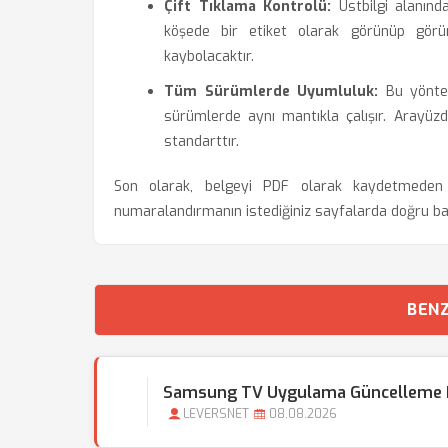
Çift Tıklama Kontrolü:
Üstbilgi alanında
köşede bir etiket olarak görünüp görü
kaybolacaktır.
Tüm Sürümlerde Uyumluluk:
Bu yöntem
sürümlerde aynı mantıkla çalışır. Arayüz
standarttır.
Son olarak, belgeyi PDF olarak kaydetmed
numaralandırmanın istediğiniz sayfalarda doğru baş
BENZ
Samsung TV Uygulama Güncelleme Na
LEVERSNET
08.08.2026