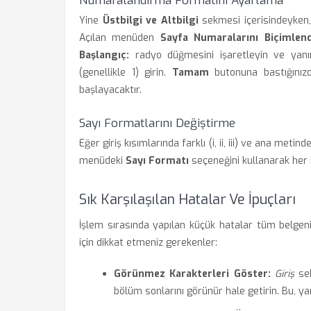
Numaralandırma Formatını Ayarlama
Yine
Üstbilgi ve Altbilgi
sekmesi içerisindeyken
Açılan menüden
Sayfa Numaralarını Biçimlendi
Başlangıç:
radyo düğmesini işaretleyin ve yanın
(genellikle 1) girin.
Tamam
butonuna bastığınızd
başlayacaktır.
Sayı Formatlarını Değiştirme
Eğer giriş kısımlarında farklı (i, ii, iii) ve ana met
menüdeki
Sayı Formatı
seçeneğini kullanarak her böl
Sık Karşılaşılan Hatalar Ve İpuçları
İşlem sırasında yapılan küçük hatalar tüm belgen
için dikkat etmeniz gerekenler:
Görünmez Karakterleri Göster:
Giriş
sek
bölüm sonlarını görünür hale getirin. Bu, ya