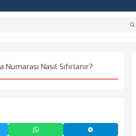
 Numarası Nasıl Sıfırlanır?
'da Paylaş
WhatsApp'ta Paylaş
Telegram'da Payl