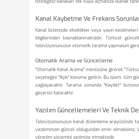
istediğiniz kanalları tek tuşla açmanıza olanak tanır
Kanal Kaybetme Ve Frekans Sorunla
Kanal listenizde eksiklikler veya yayın kesilmeler
bilgilerinden kaynaklanmaktadır. Türksat güncell
televizyonunuzun otomatik tarama yapmasını gerek
Otomatik Arama ve Güncelleme
"Otomatik Kanal Arama" menüsüne girerek "Türksa
seçeneğini "Açık" konuma getirin. Bu işlem, tüm g
sağlayacaktır. Tarama sonunda "Kaydet" butonuna
geçersiz kalacaktır.
Yazılım Güncellemeleri Ve Teknik De
Televizyonunuzun kanal düzenleme arayüzünde tak
yazılımınızın güncel olduğundan emin olmalısınız. V
yönetim sistemini optimize etmektedir.