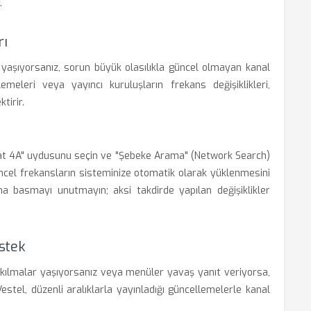
.
rı
i yaşıyorsanız, sorun büyük olasılıkla güncel olmayan kanal
emeleri veya yayıncı kuruluşların frekans değişiklikleri,
tirir.
t 4A" uydusunu seçin ve "Şebeke Arama" (Network Search)
üncel frekansların sisteminize otomatik olarak yüklenmesini
 basmayı unutmayın; aksi takdirde yapılan değişiklikler
stek
ılmalar yaşıyorsanız veya menüler yavaş yanıt veriyorsa,
estel, düzenli aralıklarla yayınladığı güncellemelerle kanal