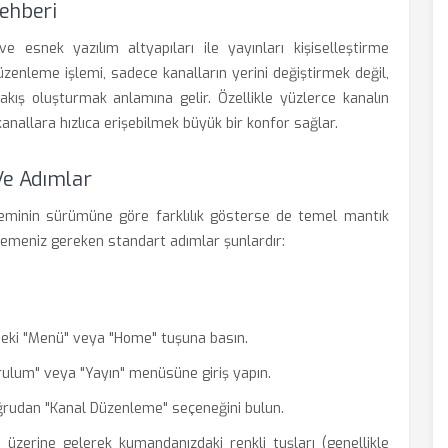
ehberi
ve esnek yazılım altyapıları ile yayınları kişiselleştirme
zenleme işlemi, sadece kanalların yerini değiştirmek değil,
akış oluşturmak anlamına gelir. Özellikle yüzlerce kanalın
nallara hızlıca erişebilmek büyük bir konfor sağlar.
Ve Adımlar
teminin sürümüne göre farklılık gösterse de temel mantık
lemeniz gereken standart adımlar şunlardır:
eki "Menü" veya "Home" tuşuna basın.
rulum" veya "Yayın" menüsüne giriş yapın.
ğrudan "Kanal Düzenleme" seçeneğini bulun.
 üzerine gelerek kumandanızdaki renkli tuşları (genellikle