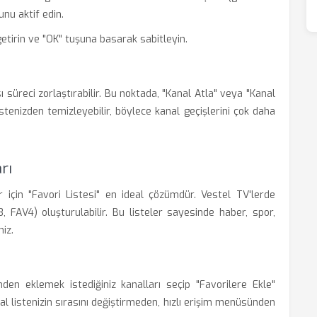
nu aktif edin.
getirin ve "OK" tuşuna basarak sabitleyin.
süreci zorlaştırabilir. Bu noktada, "Kanal Atla" veya "Kanal
 listenizden temizleyebilir, böylece kanal geçişlerini çok daha
rı
r için "Favori Listesi" en ideal çözümdür. Vestel TV'lerde
3, FAV4) oluşturulabilir. Bu listeler sayesinde haber, spor,
iz.
sinden eklemek istediğiniz kanalları seçip "Favorilere Ekle"
al listenizin sırasını değiştirmeden, hızlı erişim menüsünden