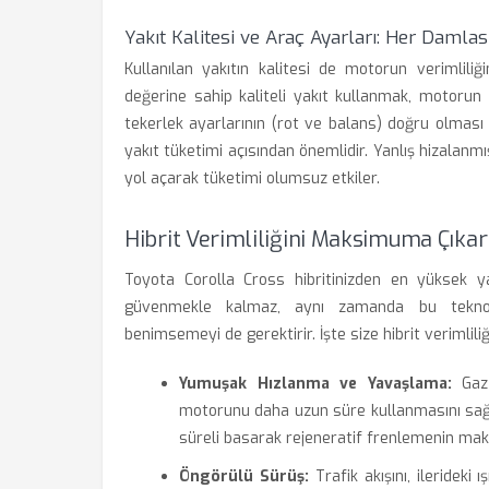
Yakıt Kalitesi ve Araç Ayarları: Her Damlas
Kullanılan yakıtın kalitesi de motorun verimliliği
değerine sahip kaliteli yakıt kullanmak, motorun 
tekerlek ayarlarının (rot ve balans) doğru olmas
yakıt tüketimi açısından önemlidir. Yanlış hizalanm
yol açarak tüketimi olumsuz etkiler.
Hibrit Verimliliğini Maksimuma Çıkarm
Toyota Corolla Cross hibritinizden en yüksek yak
güvenmekle kalmaz, aynı zamanda bu teknoloj
benimsemeyi de gerektirir. İşte size hibrit verimlili
Yumuşak Hızlanma ve Yavaşlama:
Gaz 
motorunu daha uzun süre kullanmasını sağla
süreli basarak rejeneratif frenlemenin mak
Öngörülü Sürüş:
Trafik akışını, ilerideki