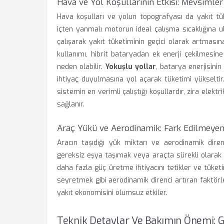
Hava ve Yol Koşullarının Etkisi: Mevsimle
Hava koşulları ve yolun topografyası da yakıt tük
içten yanmalı motorun ideal çalışma sıcaklığına
çalışarak yakıt tüketiminin geçici olarak artması
kullanımı, hibrit bataryadan ek enerji çekilmesi
neden olabilir.
Yokuşlu yollar
, batarya enerjisini
ihtiyaç duyulmasına yol açarak tüketimi yükseltir.
sistemin en verimli çalıştığı koşullardır, zira elekt
sağlanır.
Araç Yükü ve Aerodinamik: Fark Edilmeyen
Aracın taşıdığı yük miktarı ve aerodinamik diren
gereksiz eşya taşımak veya araçta sürekli olarak 
daha fazla güç üretme ihtiyacını tetikler ve tüket
seyretmek gibi aerodinamik direnci artıran faktö
yakıt ekonomisini olumsuz etkiler.
Teknik Detaylar Ve Bakımın Önemi: Gi