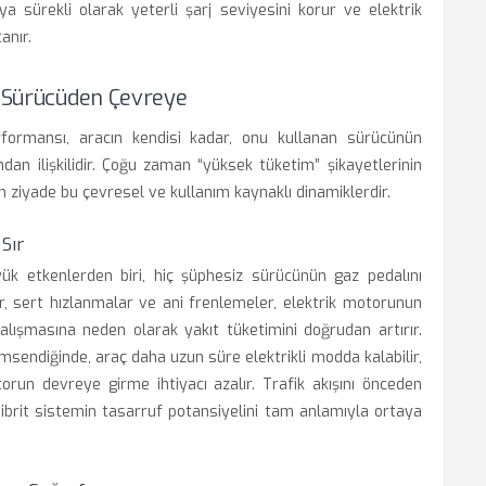
rya sürekli olarak yeterli şarj seviyesini korur ve elektrik
anır.
: Sürücüden Çevreye
rformansı, aracın kendisi kadar, onu kullanan sürücünün
ından ilişkilidir. Çoğu zaman “yüksek tüketim” şikayetlerinin
n ziyade bu çevresel ve kullanım kaynaklı dinamiklerdir.
Sır
üyük etkenlerden biri, hiç şüphesiz sürücünün gaz pedalını
lar, sert hızlanmalar ve ani frenlemeler, elektrik motorunun
lışmasına neden olarak yakıt tüketimini doğrudan artırır.
msendiğinde, araç daha uzun süre elektrikli modda kalabilir,
torun devreye girme ihtiyacı azalır. Trafik akışını önceden
rit sistemin tasarruf potansiyelini tam anlamıyla ortaya