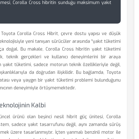
nmesi, Corolla Cross hibritin sunduğu maksimum yakıt
Toyota Corolla Cross Hibrit, çevre dostu yapısı ve düşük
teknolojisiyle yeni tanışan sürücüler arasında “yakıt tüketimi
ça doğal. Bu makale, Corolla Cross hibritin yakıt tüketimi
k, teknik gerçekleri ve kullanıcı deneyimlerini bir araya
n yakıt tüketimi, sadece motorun teknik özellikleriyle değil,
kanlıklarıyla da doğrudan ilişkilidir. Bu bağlamda, Toyota
hatası veya yaygın bir yakıt tüketimi problemi bulunduğunu
anıcının deneyimiyle örtüşmemektedir.
eknolojinin Kalbi
üncel ürünü olan beşinci nesil hibrit güç ünitesi, Corolla
sistem, sadece yakıt tasarrufunu değil, aynı zamanda sürüş
mek üzere tasarlanmıştır. İçten yanmalı benzinli motor ile