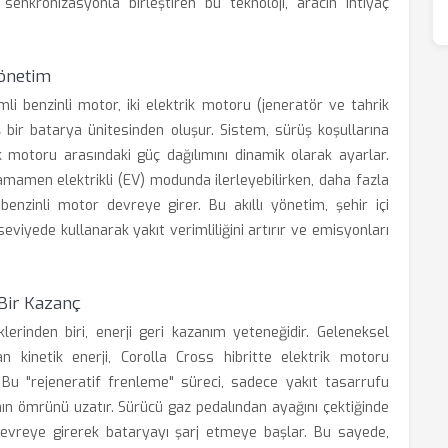
senkronizasyonla birleştiren bu teknoloji, aracın ihtiyaç
Yönetim
mli benzinli motor, iki elektrik motoru (jeneratör ve tahrik
ş bir batarya ünitesinden oluşur. Sistem, sürüş koşullarına
k motoru arasındaki güç dağılımını dinamik olarak ayarlar.
amamen elektrikli (EV) modunda ilerleyebilirken, daha fazla
benzinli motor devreye girer. Bu akıllı yönetim, şehir içi
viyede kullanarak yakıt verimliliğini artırır ve emisyonları
Bir Kazanç
iklerinden biri, enerji geri kazanım yeteneğidir. Geleneksel
n kinetik enerji, Corolla Cross hibritte elektrik motoru
. Bu "rejeneratif frenleme" süreci, sadece yakıt tasarrufu
ın ömrünü uzatır. Sürücü gaz pedalından ayağını çektiğinde
evreye girerek bataryayı şarj etmeye başlar. Bu sayede,