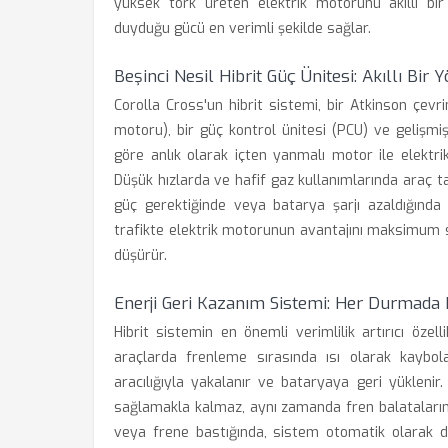
yüksek tork üreten elektrik motorunu akıllı bir 
duyduğu gücü en verimli şekilde sağlar.
Beşinci Nesil Hibrit Güç Ünitesi: Akıllı Bir 
Corolla Cross'un hibrit sistemi, bir Atkinson çevri
motoru), bir güç kontrol ünitesi (PCU) ve gelişmi
göre anlık olarak içten yanmalı motor ile elektri
Düşük hızlarda ve hafif gaz kullanımlarında araç t
güç gerektiğinde veya batarya şarjı azaldığında 
trafikte elektrik motorunun avantajını maksimum se
düşürür.
Enerji Geri Kazanım Sistemi: Her Durmada 
Hibrit sistemin en önemli verimlilik artırıcı özell
araçlarda frenleme sırasında ısı olarak kaybola
aracılığıyla yakalanır ve bataryaya geri yüklenir
sağlamakla kalmaz, aynı zamanda fren balataların
veya frene bastığında, sistem otomatik olarak d