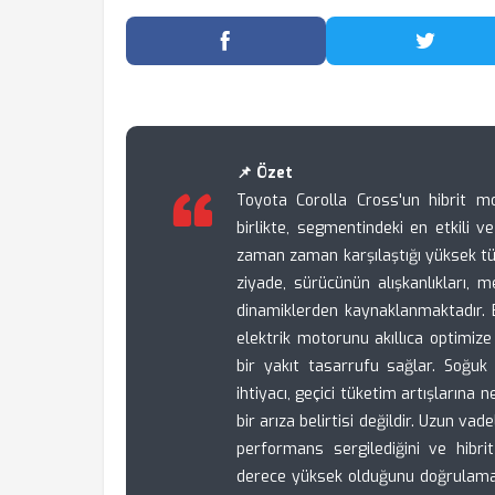
Facebook'ta Paylaş
Twitter
📌 Özet
Toyota Corolla Cross'un hibrit m
birlikte, segmentindeki en etkili ve
zaman zaman karşılaştığı yüksek tük
ziyade, sürücünün alışkanlıkları, 
dinamiklerden kaynaklanmaktadır. Be
elektrik motorunu akıllıca optimize
bir yakıt tasarrufu sağlar. Soğuk
ihtiyacı, geçici tüketim artışlarına 
bir arıza belirtisi değildir. Uzun vade
performans sergilediğini ve hibri
derece yüksek olduğunu doğrulamakt