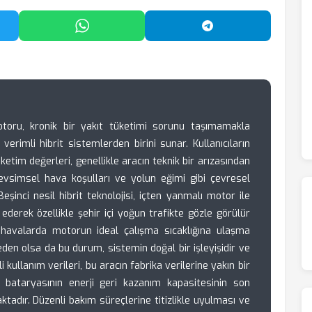
'da Paylaş
WhatsApp'ta Paylaş
Telegram'da Payl
otoru, kronik bir yakıt tüketimi sorunu taşımamakla
 verimli hibrit sistemlerden birini sunar. Kullanıcıların
etim değerleri, genellikle aracın teknik bir arızasından
mevsimsel hava koşulları ve yolun eğimi gibi çevresel
şinci nesil hibrit teknolojisi, içten yanmalı motor ile
 ederek özellikle şehir içi yoğun trafikte gözle görülür
 havalarda motorun ideal çalışma sıcaklığına ulaşma
neden olsa da bu durum, sistemin doğal bir işleyişidir ve
li kullanım verileri, bu aracın fabrika verilerine yakın bir
t bataryasının enerji geri kazanım kapasitesinin son
adır. Düzenli bakım süreçlerine titizlikle uyulması ve