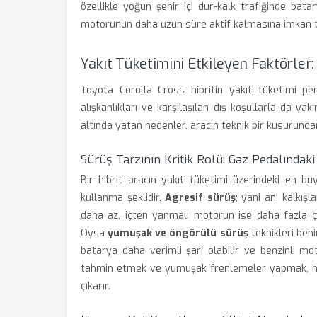
özellikle yoğun şehir içi dur-kalk trafiğinde bata
motorunun daha uzun süre aktif kalmasına imkan t
Yakıt Tüketimini Etkileyen Faktörler
Toyota Corolla Cross hibritin yakıt tüketimi pe
alışkanlıkları ve karşılaşılan dış koşullarla da yak
altında yatan nedenler, aracın teknik bir kusurunda
Sürüş Tarzının Kritik Rolü: Gaz Pedalındaki 
Bir hibrit aracın yakıt tüketimi üzerindeki en b
kullanma şeklidir.
Agresif sürüş
; yani ani kalkış
daha az, içten yanmalı motorun ise daha fazla ça
Oysa
yumuşak ve öngörülü sürüş
teknikleri beni
batarya daha verimli şarj olabilir ve benzinli mo
tahmin etmek ve yumuşak frenlemeler yapmak, hib
çıkarır.