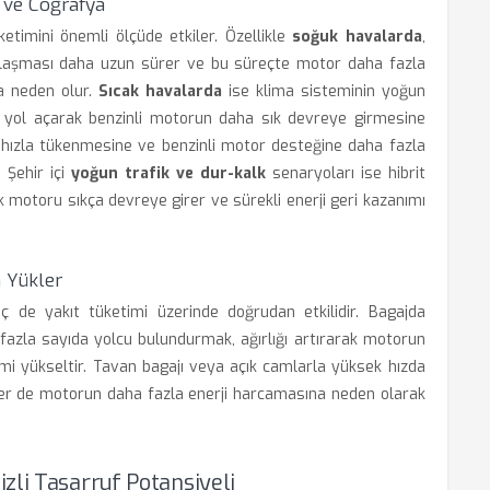
r ve Coğrafya
etimini önemli ölçüde etkiler. Özellikle
soğuk havalarda
,
 ulaşması daha uzun sürer ve bu süreçte motor daha fazla
na neden olur.
Sıcak havalarda
ise klima sisteminin yoğun
ne yol açarak benzinli motorun daha sık devreye girmesine
n hızla tükenmesine ve benzinli motor desteğine daha fazla
 Şehir içi
yoğun trafik ve dur-kalk
senaryoları ise hibrit
rik motoru sıkça devreye girer ve sürekli enerji geri kazanımı
 Yükler
ç de yakıt tüketimi üzerinde doğrudan etkilidir. Bagajda
fazla sayıda yolcu bulundurmak, ağırlığı artırarak motorun
imi yükseltir. Tavan bagajı veya açık camlarla yüksek hızda
rler de motorun daha fazla enerji harcamasına neden olarak
zli Tasarruf Potansiyeli