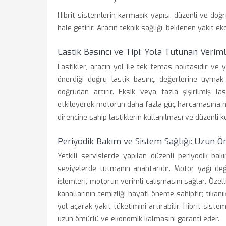
Hibrit sistemlerin karmaşık yapısı, düzenli ve doğ
hale getirir. Aracın teknik sağlığı, beklenen yakıt ek
Lastik Basıncı ve Tipi: Yola Tutunan Veriml
Lastikler, aracın yol ile tek temas noktasıdır ve y
önerdiği doğru lastik basınç değerlerine uymak, 
doğrudan artırır. Eksik veya fazla şişirilmiş
etkileyerek motorun daha fazla güç harcamasına ne
direncine sahip lastiklerin kullanılması ve düzenli
Periyodik Bakım ve Sistem Sağlığı: Uzun
Yetkili servislerde yapılan düzenli periyodik bak
seviyelerde tutmanın anahtarıdır. Motor yağı deği
işlemleri, motorun verimli çalışmasını sağlar. Özel
kanallarının temizliği hayati öneme sahiptir; tıka
yol açarak yakıt tüketimini artırabilir. Hibrit siste
uzun ömürlü ve ekonomik kalmasını garanti eder.