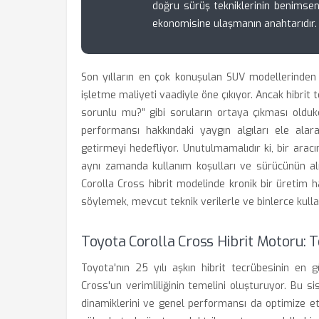
doğru sürüş tekniklerinin benimse
ekonomisine ulaşmanın anahtarıdır.
Son yılların en çok konuşulan SUV modellerinden 
işletme maliyeti vaadiyle öne çıkıyor. Ancak hibrit 
sorunlu mu?” gibi soruların ortaya çıkması olduk
performansı hakkındaki yaygın algıları ele alara
getirmeyi hedefliyor. Unutulmamalıdır ki, bir aracı
aynı zamanda kullanım koşulları ve sürücünün alış
Corolla Cross hibrit modelinde kronik bir üretim 
söylemek, mevcut teknik verilerle ve binlerce kull
Toyota Corolla Cross Hibrit Motoru: T
Toyota'nın 25 yılı aşkın hibrit tecrübesinin en g
Cross'un verimliliğinin temelini oluşturuyor. Bu 
dinamiklerini ve genel performansı da optimize et