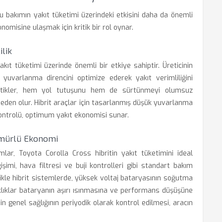
ru bakımın yakıt tüketimi üzerindeki etkisini daha da önemli
onomisine ulaşmak için kritik bir rol oynar.
ilik
akıt tüketimi üzerinde önemli bir etkiye sahiptir. Üreticinin
yuvarlanma direncini optimize ederek yakıt verimliliğini
 lastikler, hem yol tutuşunu hem de sürtünmeyi olumsuz
den olur. Hibrit araçlar için tasarlanmış düşük yuvarlanma
 kontrolü, optimum yakıt ekonomisi sunar.
 Ömürlü Ekonomi
ımlar, Toyota Corolla Cross hibritin yakıt tüketimini ideal
şimi, hava filtresi ve buji kontrolleri gibi standart bakım
likle hibrit sistemlerde, yüksek voltaj bataryasının soğutma
nıklıklar bataryanın aşırı ısınmasına ve performans düşüşüne
min genel sağlığının periyodik olarak kontrol edilmesi, aracın