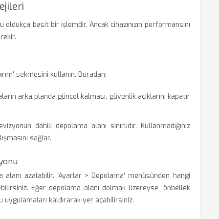
jileri
oldukça basit bir işlemdir. Ancak cihazınızın performansını
rekir.
arım' sekmesini kullanın. Buradan:
arın arka planda güncel kalması, güvenlik açıklarını kapatır
vizyonun dahili depolama alanı sınırlıdır. Kullanmadığınız
lışmasını sağlar.
syonu
 alanı azalabilir. 'Ayarlar > Depolama' menüsünden hangi
bilirsiniz. Eğer depolama alanı dolmak üzereyse, önbellek
uygulamaları kaldırarak yer açabilirsiniz.