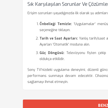
Sık Karşılaşılan Sorunlar Ve Çözümle
Erişim sorunları yaşadığınızda ilk olarak şu adımları 
Önbelleği Temizle:
'Uygulamalar' menüsü
seçeneğine tıklayın.
Tarih ve Saat Ayarları:
Yanlış tarih/saat a
Ayarları 'Otomatik' moduna alın.
Güç Döngüsü:
Televizyonu fişten çekip 
oldukça etkilidir.
Sony TV'nizdeki uygulama deneyimi, düzenli günc
performans sunmaya devam edecektir. Cihazınızı 
sağlamayı ihmal etmeyin.
BENZ