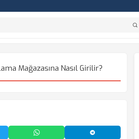
ama Mağazasına Nasıl Girilir?
'da Paylaş
WhatsApp'ta Paylaş
Telegram'da Payl