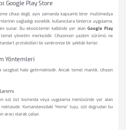
pı: Google Play Store
eme cihazı değil, aynı zamanda kapsamlı birer multimedya
lerinin sağladığı esneklik, kullanıcılara binlerce uygulama,
nı sunar. Bu ekosistemin kalbinde yer alan
Google Play
ayan temel yönetim merkezidir. Cihazınızın yazılım sürümü ne
ndart protokolleri ile senkronize bir şekilde ilerler.
im Yöntemleri
a sezgisel hale getirmektedir. Ancak temel mantık, cihazın
lanımı
anın sol üst kısmında veya uygulama menüsünde yer alan
 noktasıdır. Kumandanızdaki 'Home' tuşu, sizi doğrudan bu
aracı olarak çalışır.