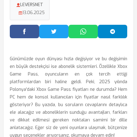
LEVERSNET
13.06.2025
Facebook'ta Paylaş
Twitter'da Paylaş
WhatsApp'ta Paylaş
Telegram
Günümüzde oyun dünyası hızla değişiyor ve bu değişimin
en büyük destekçisi ise abonelik sistemleri. Özellikle Xbox
Game Pass, oyuncuların en çok tercih ettiği
platformlardan biri haline geldi. Peki, 2025 yılında
Polonya'daki Xbox Game Pass fiyatları ne durumda? Hem
PC hem de konsol kullanıcıları için fiyatlar nasıl farklılık
gösteriyor? Bu yazıda, bu soruların cevaplarını detaylıca
ele alacağız ve aboneliklerin sunduğu avantajları, farkları
ve dikkat edilmesi gereken noktaları samimi bir dille
anlatacağız. Eğer siz de yeni oyunlara ulaşmak, bütçenize
uygun seçenekler arıyorsanız, okumaya devam edin!