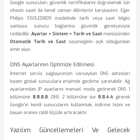
Google sunucuları, güvenlik sertifikalarını doğrulamak için
cihazın saati ile kendi zaman dilimlerini karşılaştırır. Eğer
Philips 55OLED809 modelinde tarih veya saat bilgisi
yanlışsa, sunucu bağlantısı güvenlik gerekçesiyle
reddedilir.
Ayarlar > Sistem > Tarih ve Saat
menüsünden
Otomatik Tarih ve Saat
seçeneğinin açık olduğundan
emin olun.
DNS Ayarlarının Optimize Edilmesi
İnternet servis sağlayıcınızın varsayılan DNS adresleri
bazen global sunuculara erişimde gecikme yaratabilir. Ağ
ayarlarından IP ayarlarını manuel moda getirerek DNS 1
bölümüne
8.8.8.8
, DNS 2 bölümüne ise
8.8.4.4
girerek
Google'ın kendi sunucularını kullanmak, indirme hızını ve
başarı oranını ciddi ölçüde artıracaktır.
Yazılım Güncellemeleri Ve Gelecek