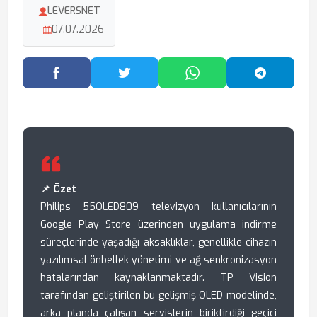
LEVERSNET
07.07.2026
Facebook'ta Paylaş
Twitter'da Paylaş
WhatsApp'ta Paylaş
Telegram
📌 Özet
Philips 55OLED809 televizyon kullanıcılarının
Google Play Store üzerinden uygulama indirme
süreçlerinde yaşadığı aksaklıklar, genellikle cihazın
yazılımsal önbellek yönetimi ve ağ senkronizasyon
hatalarından kaynaklanmaktadır. TP Vision
tarafından geliştirilen bu gelişmiş OLED modelinde,
arka planda çalışan servislerin biriktirdiği geçici