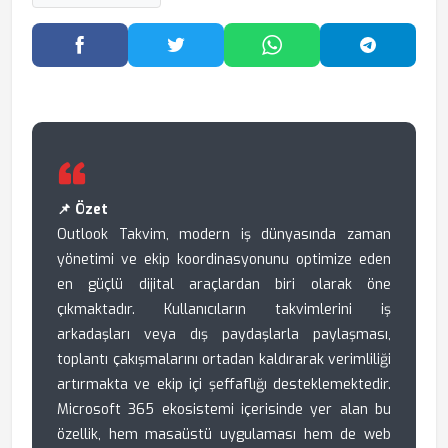
Facebook'ta Paylaş
Twitter'da Paylaş
WhatsApp'ta Paylaş
Telegram
📌 Özet
Outlook Takvim, modern iş dünyasında zaman
yönetimi ve ekip koordinasyonunu optimize eden
en güçlü dijital araçlardan biri olarak öne
çıkmaktadır. Kullanıcıların takvimlerini iş
arkadaşları veya dış paydaşlarla paylaşması,
toplantı çakışmalarını ortadan kaldırarak verimliliği
artırmakta ve ekip içi şeffaflığı desteklemektedir.
Microsoft 365 ekosistemi içerisinde yer alan bu
özellik, hem masaüstü uygulaması hem de web