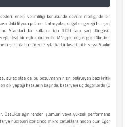
lleri, enerji verimliliği konusunda devrim niteliğinde bir
sındaki lityum polimer bataryalar, doğaları gereği her şarj
ar. Standart bir kullanıcı için 1000 tam şarj döngüsü,
ceği ideal bir eşik kabul edilir. M4 çipin düşük güç tüketimi,
nma şekliniz bu süreci 3 yıla kadar kısaltabilir veya 5 yılın
sel süreç olsa da, bu bozulmanın hızını belirleyen bazı kritik
 en sık yaptığı hataların başında, bataryayı uç değerlerde (0
tır. Özellikle ağır render işlemleri veya yüksek performans
atarya hücreleri içerisinde mikro çatlaklara neden olur. Eğer