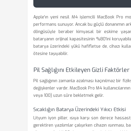
Apple'ın yeni nesil M4 işlemcili MacBook Pro mode
performans sunuyor. Ancak bu güçlü donanımın arka
döngüsüyle beraber kimyasal bir eskime yaşarl
bataryanın orijinal kapasitesinin %80'ini koruyabile
batarya üzerindeki yükü hafifletse de, cihazı kulla
ötesine taşıyabilir.
Pil Sağlığını Etkileyen Gizli Faktörler
Pil sağlığının zamanla azalması kaçınılmaz bir fizik
değişkenler vardır. MacBook Pro M4 kullanıcılarının
veya 100) uzun süre bekletmek gelir.
Sıcaklığın Batarya Üzerindeki Yıkıcı Etkisi
Lityum iyon piller, ısıya karşı son derece hassas
gerektiren yazılımlar çalışırken cihazın ısınması, b