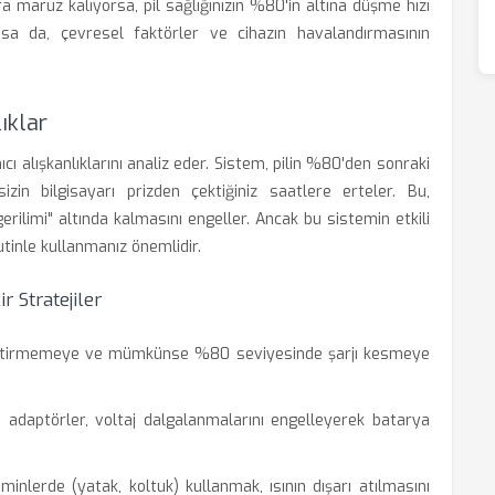
ra maruz kalıyorsa, pil sağlığınızın %80'in altına düşme hızı
nsa da, çevresel faktörler ve cihazın havalandırmasının
ıklar
nıcı alışkanlıklarını analiz eder. Sistem, pilin %80'den sonraki
in bilgisayarı prizden çektiğiniz saatlere erteler. Bu,
ilimi" altında kalmasını engeller. Ancak bu sistemin etkili
 rutinle kullanmanız önemlidir.
 Stratejiler
itirmemeye ve mümkünse %80 seviyesinde şarjı kesmeye
 adaptörler, voltaj dalgalanmalarını engelleyerek batarya
nlerde (yatak, koltuk) kullanmak, ısının dışarı atılmasını