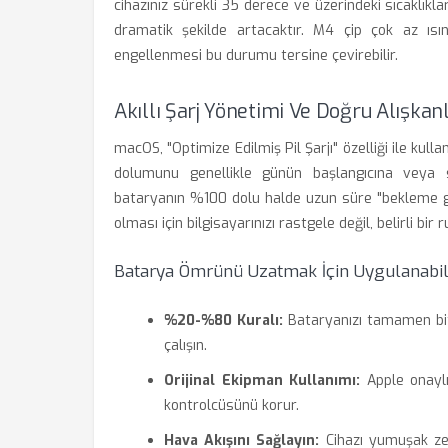
cihazınız sürekli 35 derece ve üzerindeki sıcaklıkla
dramatik şekilde artacaktır. M4 çip çok az ısı
engellenmesi bu durumu tersine çevirebilir.
Akıllı Şarj Yönetimi Ve Doğru Alışkanl
macOS, "Optimize Edilmiş Pil Şarjı" özelliği ile kulla
dolumunu genellikle günün başlangıcına veya siz
bataryanın %100 dolu halde uzun süre "bekleme ger
olması için bilgisayarınızı rastgele değil, belirli bir
Batarya Ömrünü Uzatmak İçin Uygulanabilir
%20-%80 Kuralı:
Bataryanızı tamamen b
çalışın.
Orijinal Ekipman Kullanımı:
Apple onaylı
kontrolcüsünü korur.
Hava Akışını Sağlayın:
Cihazı yumuşak zemi