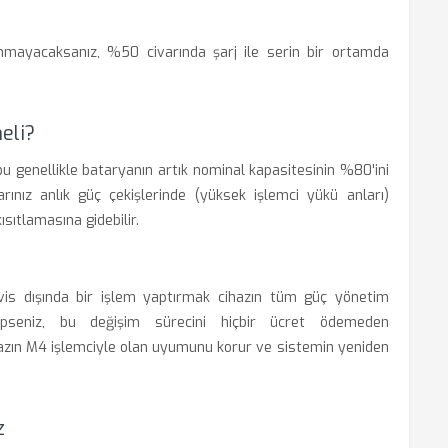
nmayacaksanız, %50 civarında şarj ile serin bir ortamda
eli?
bu genellikle bataryanın artık nominal kapasitesinin %80'ini
ınız anlık güç çekişlerinde (yüksek işlemci yükü anları)
sıtlamasına gidebilir.
rvis dışında bir işlem yaptırmak cihazın tüm güç yönetim
hipseniz, bu değişim sürecini hiçbir ücret ödemeden
 cihazın M4 işlemciyle olan uyumunu korur ve sistemin yeniden
z