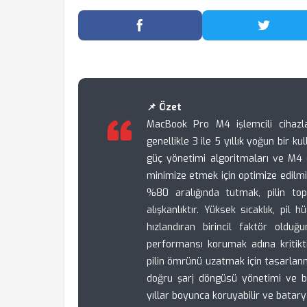
Facebook'ta Paylaş
Twitter
📌 Özet
MacBook Pro M4 işlemcili cihazla
genellikle 3 ile 5 yıllık yoğun bir 
güç yönetimi algoritmaları ve M4 
minimize etmek için optimize edilmi
%80 aralığında tutmak, pilin t
alışkanlıktır. Yüksek sıcaklık, pil
hızlandıran birincil faktör oldu
performansı korumak adına kritiktir
pilin ömrünü uzatmak için tasarlanmı
doğru şarj döngüsü yönetimi ve bil
yıllar boyunca koruyabilir ve batary