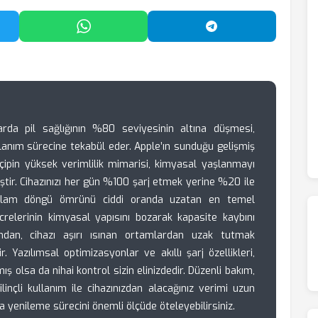
'da Paylaş
WhatsApp'ta Paylaş
Telegram'da Payl
rda pil sağlığının %80 seviyesinin altına düşmesi,
kullanım sürecine tekabül eder. Apple’ın sunduğu gelişmiş
çipin yüksek verimlilik mimarisi, kimyasal yaşlanmayı
ştir. Cihazınızı her gün %100 şarj etmek yerine %20 ile
oplam döngü ömrünü ciddi oranda uzatan en temel
 hücrelerinin kimyasal yapısını bozarak kapasite kaybını
ğundan, cihazı aşırı ısınan ortamlardan uzak tutmak
. Yazılımsal optimizasyonlar ve akıllı şarj özellikleri,
ş olsa da nihai kontrol sizin elinizdedir. Düzenli bakım,
inçli kullanım ile cihazınızdan alacağınız verimi uzun
a yenileme sürecini önemli ölçüde öteleyebilirsiniz.