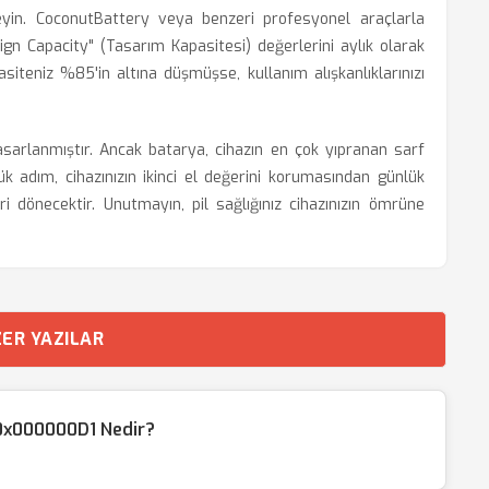
yin. CoconutBattery veya benzeri profesyonel araçlarla
ign Capacity" (Tasarım Kapasitesi) değerlerini aylık olarak
siteniz %85'in altına düşmüşse, kullanım alışkanlıklarınızı
arlanmıştır. Ancak batarya, cihazın en çok yıpranan sarf
k adım, cihazınızın ikinci el değerini korumasından günlük
 dönecektir. Unutmayın, pil sağlığınız cihazınızın ömrüne
ER YAZILAR
0x000000D1 Nedir?