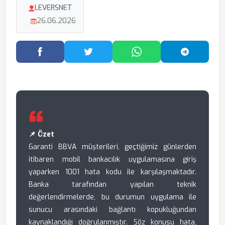
LEVERSNET
26.06.2026
Facebook'ta Paylaş
Twitter'da Paylaş
WhatsApp'ta Paylaş
Telegram
📌 Özet
Garanti BBVA müşterileri, geçtiğimiz günlerden
itibaren mobil bankacılık uygulamasına giriş
yaparken 1001 hata kodu ile karşılaşmaktadır.
Banka tarafından yapılan teknik
değerlendirmelerde, bu durumun uygulama ile
sunucu arasındaki bağlantı kopukluğundan
kaynaklandığı doğrulanmıştır. Söz konusu hata,