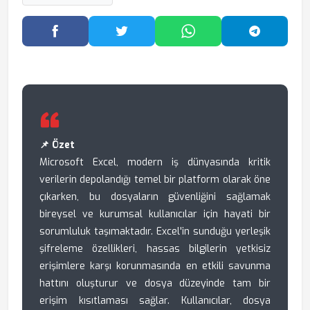
Facebook'ta Paylaş
Twitter'da Paylaş
WhatsApp'ta Paylaş
Telegram
📌 Özet
Microsoft Excel, modern iş dünyasında kritik
verilerin depolandığı temel bir platform olarak öne
çıkarken, bu dosyaların güvenliğini sağlamak
bireysel ve kurumsal kullanıcılar için hayati bir
sorumluluk taşımaktadır. Excel'in sunduğu yerleşik
şifreleme özellikleri, hassas bilgilerin yetkisiz
erişimlere karşı korunmasında en etkili savunma
hattını oluşturur ve dosya düzeyinde tam bir
erişim kısıtlaması sağlar. Kullanıcılar, dosya