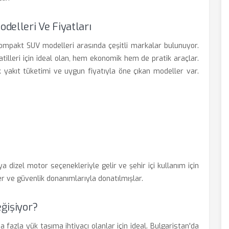
delleri Ve Fiyatları
kompakt SUV modelleri arasında çeşitli markalar bulunuyor.
atilleri için ideal olan, hem ekonomik hem de pratik araçlar.
 yakıt tüketimi ve uygun fiyatıyla öne çıkan modeller var.
eya dizel motor seçenekleriyle gelir ve şehir içi kullanım için
ler ve güvenlik donanımlarıyla donatılmışlar.
eğişiyor?
 fazla yük taşıma ihtiyacı olanlar için ideal. Bulgaristan'da