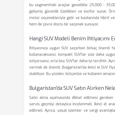
bu segmentteki araçlar genellikle 25.000 - 35.00
gelişmiş güvenlik özellikleri ve konfor sunar. Ör
motor seçenekleriyle gelir ve bazılarında hibrit v
hem de çevre dostu bir seçenek sunuyor.
Hangi SUV Modeli Benim Ihtiyacımı En
İhtiyacınıza uygun SUV seçerken birkaç önemli fa
kullanacaksanız, kompakt SUV'lar size daha uygun
istiyorsanız, orta boy SUV'lar daha iyi tercihtir. Ay
vermek de önemli. Bulgaristan'da ikinci el SUV fi
olabiliyor. Bu yüzden, bütçenize ve kullanım amacı
Bulgaristan'da SUV Satın Alırken Nel
Satın alma aşamasında dikkat edilmesi gereken b
servis geçmişi detaylıca incelenmeli. İkinci el 
edilmeli. Ayrıca, yasal işlemler ve vergi avantaj