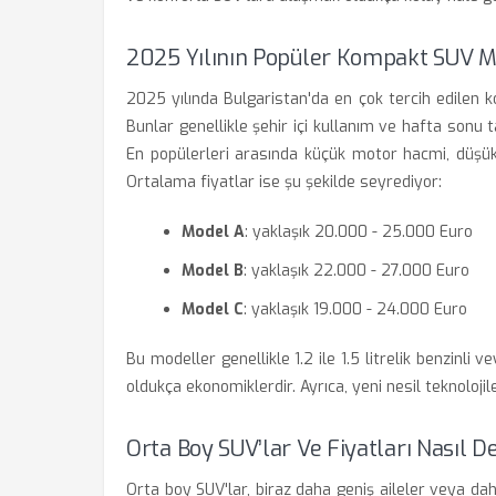
2025 Yılının Popüler Kompakt SUV Mo
2025 yılında Bulgaristan'da en çok tercih edilen 
Bunlar genellikle şehir içi kullanım ve hafta sonu t
En popülerleri arasında küçük motor hacmi, düşük
Ortalama fiyatlar ise şu şekilde seyrediyor:
Model A
: yaklaşık 20.000 - 25.000 Euro
Model B
: yaklaşık 22.000 - 27.000 Euro
Model C
: yaklaşık 19.000 - 24.000 Euro
Bu modeller genellikle 1.2 ile 1.5 litrelik benzinli v
oldukça ekonomiklerdir. Ayrıca, yeni nesil teknoloji
Orta Boy SUV’lar Ve Fiyatları Nasıl D
Orta boy SUV'lar, biraz daha geniş aileler veya daha