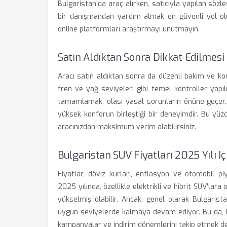
Bulgaristan'da araç alırken, satıcıyla yapılan sö
bir danışmandan yardım almak en güvenli yol olur
online platformları araştırmayı unutmayın.
Satın Aldıktan Sonra Dikkat Edilmesi
Aracı satın aldıktan sonra da düzenli bakım ve kon
fren ve yağ seviyeleri gibi temel kontroller yapıl
tamamlamak, olası yasal sorunların önüne geçer. 
yüksek konforun birleştiği bir deneyimdir. Bu yü
aracınızdan maksimum verim alabilirsiniz.
Bulgaristan SUV Fiyatları 2025 Yılı I
Fiyatlar, döviz kurları, enflasyon ve otomobil p
2025 yılında, özellikle elektrikli ve hibrit SUV'lara
yükselmiş olabilir. Ancak, genel olarak Bulgaris
uygun seviyelerde kalmaya devam ediyor. Bu da, bü
kampanyalar ve indirim dönemlerini takip etmek de 