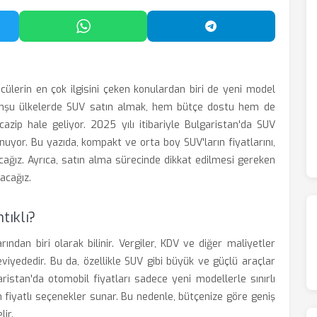
'da Paylaş
WhatsApp'ta Paylaş
Telegram'da Payl
ülerin en çok ilgisini çeken konulardan biri de yeni model
 komşu ülkelerde SUV satın almak, hem bütçe dostu hem de
azip hale geliyor. 2025 yılı itibariyle Bulgaristan'da SUV
nuyor. Bu yazıda, kompakt ve orta boy SUV'ların fiyatlarını,
lacağız. Ayrıca, satın alma sürecinde dikkat edilmesi gereken
acağız.
tıklı?
ından biri olarak bilinir. Vergiler, KDV ve diğer maliyetler
viyededir. Bu da, özellikle SUV gibi büyük ve güçlü araçlar
aristan'da otomobil fiyatları sadece yeni modellerle sınırlı
un fiyatlı seçenekler sunar. Bu nedenle, bütçenize göre geniş
ir.