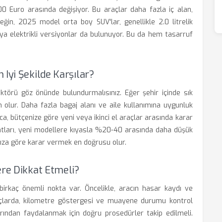
0 Euro arasında değişiyor. Bu araçlar daha fazla iç alan,
neğin, 2025 model orta boy SUV'lar, genellikle 2.0 litrelik
eya elektrikli versiyonlar da bulunuyor. Bu da hem tasarruf
 Iyi Şekilde Karşılar?
ktörü göz önünde bulundurmalısınız. Eğer şehir içinde sık
 olur. Daha fazla bagaj alanı ve aile kullanımına uygunluk
rıca, bütçenize göre yeni veya ikinci el araçlar arasında karar
yatları, yeni modellere kıyasla %20-40 arasında daha düşük
nıza göre karar vermek en doğrusu olur.
ere Dikkat Etmeli?
irkaç önemli nokta var. Öncelikle, aracın hasar kaydı ve
araçlarda, kilometre göstergesi ve muayene durumu kontrol
larından faydalanmak için doğru prosedürler takip edilmeli.