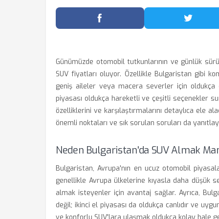
Facebook'ta Paylaş
Twitter
Günümüzde otomobil tutkunlarının ve günlük sürüc
SUV fiyatları oluyor. Özellikle Bulgaristan gibi
geniş aileler veya macera severler için oldukça c
piyasası oldukça hareketli ve çeşitli seçenekler su
özelliklerini ve karşılaştırmalarını detaylıca ele a
önemli noktaları ve sık sorulan soruları da yanıtlay
Neden Bulgaristan'da SUV Almak Man
Bulgaristan, Avrupa'nın en ucuz otomobil piyasalar
genellikle Avrupa ülkelerine kıyasla daha düşük se
almak isteyenler için avantaj sağlar. Ayrıca, Bulg
değil; ikinci el piyasası da oldukça canlıdır ve uyg
ve konforlu SUV'lara ulaşmak oldukça kolay hale gel