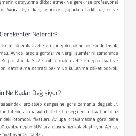
zleşmenin detaylarına dikkat etmek ve gerekirse profesyonel
. Ayrıca, fiyat karşılaştırması yaparken farklı bayiler ve
 Gerekenler Nelerdir?
troller önemli. Özellikle uzun yolculuklar öncesinde lastik,
malı. Ayrıca, araç sigortası ve vergi işlemlerini zamanında
Bulgaristan'da SUV sahibi olmak, özellikle uygun fiyat ve
zden, satın alma sonrası bakım ve kullanıma dikkat ederek,
çin Ne Kadar Değişiyor?
iyasasındaki arz-talep dengesine göre zamanla değişebilir.
 olan talebin artmasıyla birlikte, bu segmentte fiyatlar biraz
tan'daki otomobil fiyatları, Avrupa ortalamasına göre daha
tçenize uygun SUV'lara ulaşmanızı kolaylaştırıyor. Ayrıca,
fiyat avantajı sağlar.