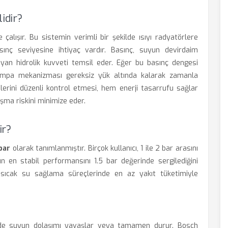
idir?
 çalışır. Bu sistemin verimli bir şekilde ısıyı radyatörlere
 basınç seviyesine ihtiyaç vardır. Basınç, suyun devirdaim
an hidrolik kuvveti temsil eder. Eğer bu basınç dengesi
pompa mekanizması gereksiz yük altında kalarak zamanla
gelerini düzenli kontrol etmesi, hem enerji tasarrufu sağlar
şma riskini minimize eder.
ir?
 bar
olarak tanımlanmıştır. Birçok kullanıcı, 1 ile 2 bar arasını
 en stabil performansını 1.5 bar değerinde sergilediğini
 sıcak su sağlama süreçlerinde en az yakıt tüketimiyle
inde suyun dolaşımı yavaşlar veya tamamen durur. Bosch