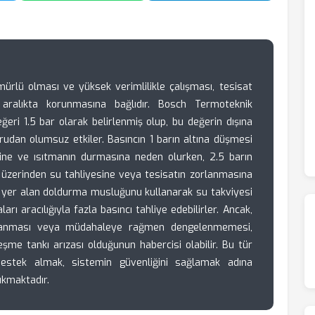
ürlü olması ve yüksek verimlilikle çalışması, tesisat
u aralıkta korunmasına bağlıdır. Bosch Termoteknik
ğeri 1.5 bar olarak belirlenmiş olup, bu değerin dışına
rudan olumsuz etkiler. Basıncın 1 barın altına düşmesi
e ve ısıtmanın durmasına neden olurken, 2.5 barın
i üzerinden su tahliyesine veya tesisatın zorlanmasına
ında yer alan doldurma musluğunu kullanarak su takviyesi
rı aracılığıyla fazla basıncı tahliye edebilirler. Ancak,
galanması veya müdahaleye rağmen dengelenmemesi,
eşme tankı arızası olduğunun habercisi olabilir. Bu tür
estek almak, sistemin güvenliğini sağlamak adına
ıkmaktadır.