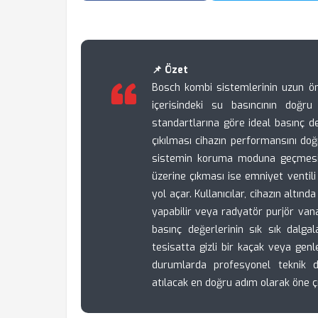
📌 Özet
Bosch kombi sistemlerinin uzun öm
içerisindeki su basıncının doğr
standartlarına göre ideal basınç de
çıkılması cihazın performansını doğ
sistemin koruma moduna geçmesin
üzerine çıkması ise emniyet ventil
yol açar. Kullanıcılar, cihazın alt
yapabilir veya radyatör purjör vanala
basınç değerlerinin sık sık dal
tesisatta gizli bir kaçak veya genl
durumlarda profesyonel teknik d
atılacak en doğru adım olarak öne ç