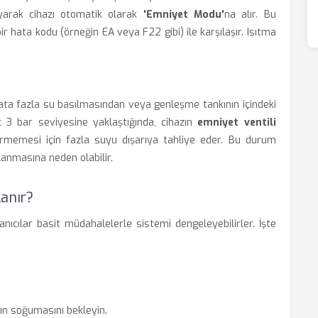
yarak cihazı otomatik olarak
'Emniyet Modu'
na alır. Bu
r hata kodu (örneğin EA veya F22 gibi) ile karşılaşır. Isıtma
isata fazla su basılmasından veya genleşme tankının içindeki
ç 3 bar seviyesine yaklaştığında, cihazın
emniyet ventili
rmemesi için fazla suyu dışarıya tahliye eder. Bu durum
anmasına neden olabilir.
lanır?
ıcılar basit müdahalelerle sistemi dengeleyebilirler. İşte
ın soğumasını bekleyin.