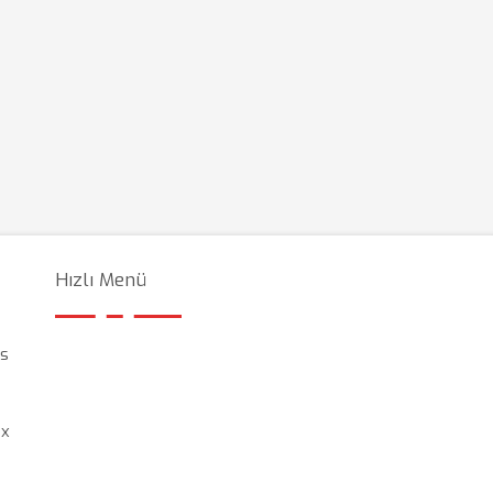
Hızlı Menü
as
ex