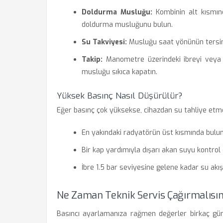
Doldurma Musluğu:
Kombinin alt kısmınd
doldurma musluğunu bulun.
Su Takviyesi:
Musluğu saat yönünün tersine
Takip:
Manometre üzerindeki ibreyi veya di
musluğu sıkıca kapatın.
Yüksek Basınç Nasıl Düşürülür?
Eğer basınç çok yüksekse, cihazdan su tahliye etme
En yakındaki radyatörün üst kısmında buluna
Bir kap yardımıyla dışarı akan suyu kontrol 
İbre 1.5 bar seviyesine gelene kadar su akış
Ne Zaman Teknik Servis Çağırmalısın
Basıncı ayarlamanıza rağmen değerler birkaç gün 