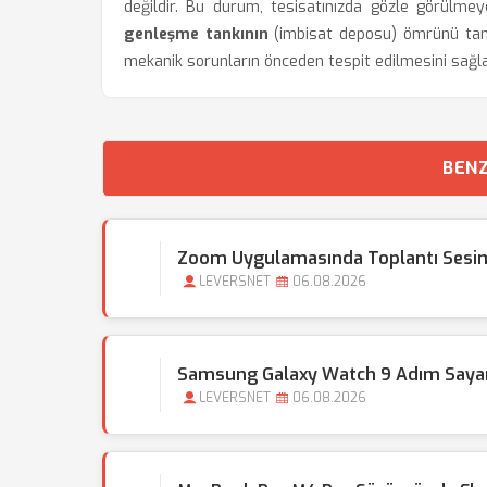
değildir. Bu durum, tesisatınızda gözle görülme
genleşme tankının
(imbisat deposu) ömrünü tamam
mekanik sorunların önceden tespit edilmesini sağl
BENZ
Zoom Uygulamasında Toplantı Sesim
LEVERSNET
06.08.2026
Samsung Galaxy Watch 9 Adım Sayar
LEVERSNET
06.08.2026