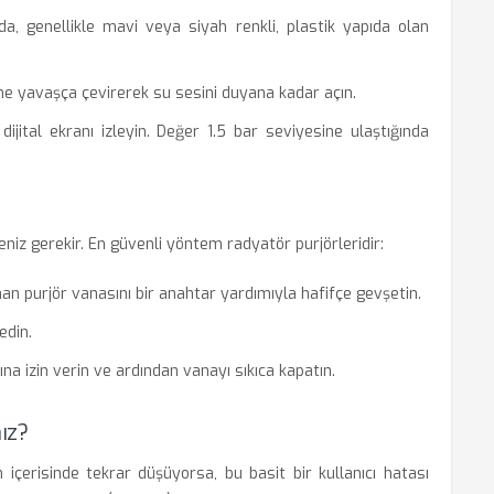
a, genellikle mavi veya siyah renkli, plastik yapıda olan
 yavaşça çevirerek su sesini duyana kadar açın.
jital ekranı izleyin. Değer 1.5 bar seviyesine ulaştığında
niz gerekir. En güvenli yöntem radyatör purjörleridir:
n purjör vanasını bir anahtar yardımıyla hafifçe gevşetin.
edin.
ına izin verin ve ardından vanayı sıkıca kapatın.
ız?
içerisinde tekrar düşüyorsa, bu basit bir kullanıcı hatası