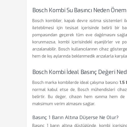
Bosch Kombi Su Basıncı Neden Öneml
Bosch kombiler, kapalı devre ısıtma sistemleri ile
iletebilmesi için tesisat içerisinde belirli bir
pompasından geçerek tüm eve dağılmasını sağlay
korunmazsa, kombi içerisindeki eşanjörler ve 
arızalanabilir. Bosch kullanıcılarının cihaz göster
hem de kış aylarında beklenmedik arızalarla karşıla
Bosch Kombi İdeal Basınç Değeri Ned
Bosch marka kombilerde ideal çalışma basıncı
1.5
normal kabul etse de, Bosch mühendisleri cihazın
belirtir. Bu değer, cihazın hem ısınma hem de
maksimum verim almasını sağlar.
Basınç 1 Barın Altına Düşerse Ne Olur?
Basınç 1 barın altına düştüğünde, kombi içeris