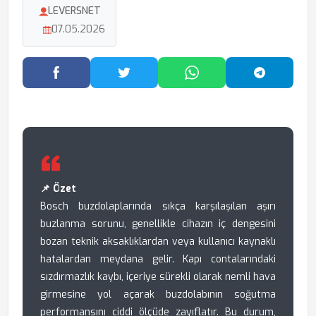
LEVERSNET
07.05.2026
Facebook'ta Paylaş
Twitter'da Paylaş
WhatsApp'ta Paylaş
Telegram
📌 Özet
Bosch buzdolaplarında sıkça karşılaşılan aşırı
buzlanma sorunu, genellikle cihazın iç dengesini
bozan teknik aksaklıklardan veya kullanıcı kaynaklı
hatalardan meydana gelir. Kapı contalarındaki
sızdırmazlık kaybı, içeriye sürekli olarak nemli hava
girmesine yol açarak buzdolabının soğutma
performansını ciddi ölçüde zayıflatır. Bu durum,