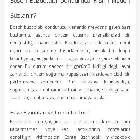
Bosch Buzdolabı Dondurucu Kısmı Neden
Buzlanır?
Bosch buzdolabı dondurucu kısmında meydana gelen aşırı
buzlanma, aslında cihazın çalışma prensibindeki bir
dengesizliğin habercisidir. Buzdolapları, iç kabindeki nemi
dışarı atacak şekilde tasarlanmıştır; ancak bu döngü
kesintiye uğradığında nem, soğuk yüzeylere çarparak hızla
donar. Bu durum sadece bir görüntü kirliliği değil, aynı
zamanda cihazın soğutma kapasitesini kısıtlayan ciddi bir
performans sorunudur. Buz tabakası kalınlaştıkça,
soğutucu gazın dolaşımı zorlaşır ve cihaz iç sıcaklığı sabit
tutmak için daha fazla enerji harcamaya başlar.
Hava Sızıntıları ve Conta Faktörü
Buzlanmanın en yaygın suçlusu, dondurucu kapısının tam
kapanmaması veya kapı lastiklerinin (contaların)
esnekliğini yitirmesidir. Conta üzerindeki mikroskobik