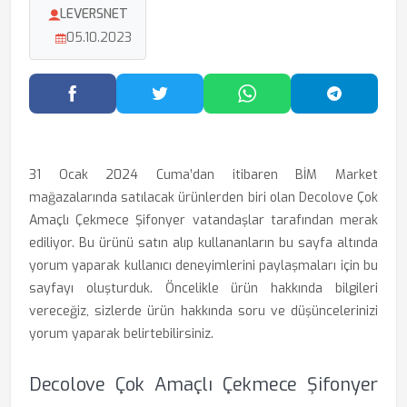
LEVERSNET
05.10.2023
Facebook'ta Paylaş
Twitter'da Paylaş
WhatsApp'ta Paylaş
Telegram
31 Ocak 2024 Cuma’dan itibaren BİM Market
mağazalarında satılacak ürünlerden biri olan Decolove Çok
Amaçlı Çekmece Şifonyer vatandaşlar tarafından merak
ediliyor. Bu ürünü satın alıp kullananların bu sayfa altında
yorum yaparak kullanıcı deneyimlerini paylaşmaları için bu
sayfayı oluşturduk. Öncelikle ürün hakkında bilgileri
vereceğiz, sizlerde ürün hakkında soru ve düşüncelerinizi
yorum yaparak belirtebilirsiniz.
Decolove Çok Amaçlı Çekmece Şifonyer