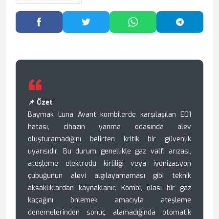
Facebook'ta Paylaş
Twitter'da Paylaş
WhatsApp'ta Paylaş
Telegram
📌 Özet
Baymak Luna Avant kombilerde karşılaşılan E01
hatası, cihazın yanma odasında alev
oluşturamadığını belirten kritik bir güvenlik
uyarısıdır. Bu durum genellikle gaz valfi arızası,
ateşleme elektrodu kirliliği veya iyonizasyon
çubuğunun alevi algılayamaması gibi teknik
aksaklıklardan kaynaklanır. Kombi, olası bir gaz
kaçağını önlemek amacıyla ateşleme
denemelerinden sonuç alamadığında otomatik