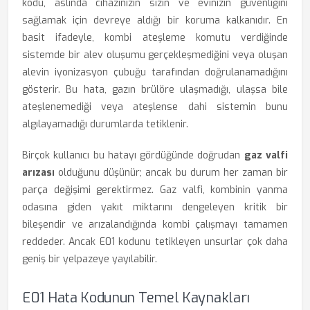
kodu, aslında cihazınızın sizin ve evinizin güvenliğini
sağlamak için devreye aldığı bir koruma kalkanıdır. En
basit ifadeyle, kombi ateşleme komutu verdiğinde
sistemde bir alev oluşumu gerçekleşmediğini veya oluşan
alevin iyonizasyon çubuğu tarafından doğrulanamadığını
gösterir. Bu hata, gazın brülöre ulaşmadığı, ulaşsa bile
ateşlenemediği veya ateşlense dahi sistemin bunu
algılayamadığı durumlarda tetiklenir.
Birçok kullanıcı bu hatayı gördüğünde doğrudan
gaz valfi
arızası
olduğunu düşünür; ancak bu durum her zaman bir
parça değişimi gerektirmez. Gaz valfi, kombinin yanma
odasına giden yakıt miktarını dengeleyen kritik bir
bileşendir ve arızalandığında kombi çalışmayı tamamen
reddeder. Ancak E01 kodunu tetikleyen unsurlar çok daha
geniş bir yelpazeye yayılabilir.
E01 Hata Kodunun Temel Kaynakları