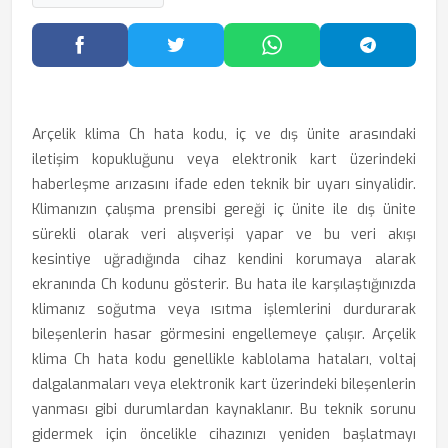
Facebook'ta Paylaş
Twitter'da Paylaş
WhatsApp'ta Paylaş
Telegram
Arçelik klima Ch hata kodu, iç ve dış ünite arasındaki
iletişim kopukluğunu veya elektronik kart üzerindeki
haberleşme arızasını ifade eden teknik bir uyarı sinyalidir.
Klimanızın çalışma prensibi gereği iç ünite ile dış ünite
sürekli olarak veri alışverişi yapar ve bu veri akışı
kesintiye uğradığında cihaz kendini korumaya alarak
ekranında Ch kodunu gösterir. Bu hata ile karşılaştığınızda
klimanız soğutma veya ısıtma işlemlerini durdurarak
bileşenlerin hasar görmesini engellemeye çalışır. Arçelik
klima Ch hata kodu genellikle kablolama hataları, voltaj
dalgalanmaları veya elektronik kart üzerindeki bileşenlerin
yanması gibi durumlardan kaynaklanır. Bu teknik sorunu
gidermek için öncelikle cihazınızı yeniden başlatmayı