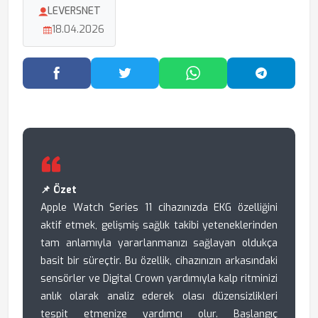
LEVERSNET
18.04.2026
Facebook'ta Paylaş
Twitter'da Paylaş
WhatsApp'ta Paylaş
Telegram
📌 Özet
Apple Watch Series 11 cihazınızda EKG özelliğini
aktif etmek, gelişmiş sağlık takibi yeteneklerinden
tam anlamıyla yararlanmanızı sağlayan oldukça
basit bir süreçtir. Bu özellik, cihazınızın arkasındaki
sensörler ve Digital Crown yardımıyla kalp ritminizi
anlık olarak analiz ederek olası düzensizlikleri
tespit etmenize yardımcı olur. Başlangıç