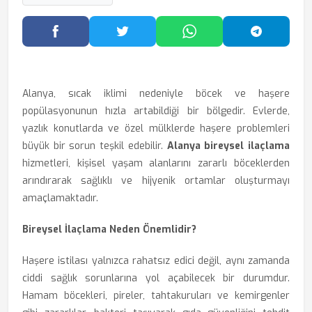
Facebook'ta Paylaş
Twitter'da Paylaş
WhatsApp'ta Paylaş
Telegram
Alanya, sıcak iklimi nedeniyle böcek ve haşere
popülasyonunun hızla artabildiği bir bölgedir. Evlerde,
yazlık konutlarda ve özel mülklerde haşere problemleri
büyük bir sorun teşkil edebilir.
Alanya bireysel ilaçlama
hizmetleri, kişisel yaşam alanlarını zararlı böceklerden
arındırarak sağlıklı ve hijyenik ortamlar oluşturmayı
amaçlamaktadır.
Bireysel İlaçlama Neden Önemlidir?
Haşere istilası yalnızca rahatsız edici değil, aynı zamanda
ciddi sağlık sorunlarına yol açabilecek bir durumdur.
Hamam böcekleri, pireler, tahtakuruları ve kemirgenler