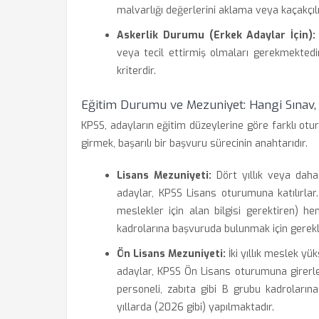
malvarlığı değerlerini aklama veya kaçakçı
Askerlik Durumu (Erkek Adaylar İçin):
veya tecil ettirmiş olmaları gerekmekted
kriterdir.
Eğitim Durumu ve Mezuniyet: Hangi Sınav,
KPSS, adayların eğitim düzeylerine göre farklı otu
girmek, başarılı bir başvuru sürecinin anahtarıdır.
Lisans Mezuniyeti:
Dört yıllık veya dah
adaylar, KPSS Lisans oturumuna katılırlar
meslekler için alan bilgisi gerektiren) 
kadrolarına başvuruda bulunmak için gereklid
Ön Lisans Mezuniyeti:
İki yıllık meslek y
adaylar, KPSS Ön Lisans oturumuna girerle
personeli, zabıta gibi B grubu kadroların
yıllarda (2026 gibi) yapılmaktadır.