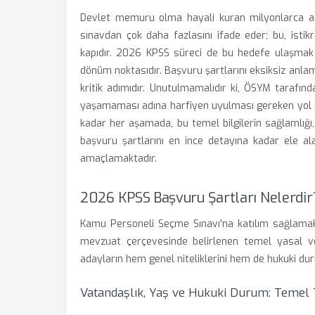
Devlet memuru olma hayali kuran milyonlarca ad
sınavdan çok daha fazlasını ifade eder; bu, istik
kapıdır. 2026 KPSS süreci de bu hedefe ulaşmak is
dönüm noktasıdır. Başvuru şartlarını eksiksiz anla
kritik adımıdır. Unutulmamalıdır ki, ÖSYM tarafı
yaşamaması adına harfiyen uyulması gereken yol g
kadar her aşamada, bu temel bilgilerin sağlamlığı
başvuru şartlarını en ince detayına kadar ele al
amaçlamaktadır.
2026 KPSS Başvuru Şartları Nelerdir?
Kamu Personeli Seçme Sınavı'na katılım sağlamak 
mevzuat çerçevesinde belirlenen temel yasal ve i
adayların hem genel niteliklerini hem de hukuki dur
Vatandaşlık, Yaş ve Hukuki Durum: Temel 