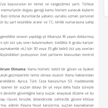
'ye başvurunun en temel ve vazgeçilmez şartı, Türkiye
 memuriyetin doğası gereği kamu hizmeti sunacak kişilerin
r. Bazı istisnai durumlarda yabancı uyruklu uzman personel
çin bu şart kesinlikle aranır ve T.C. kimlik numarasına sahip
enellikle sınavın yapıldığı yıl itibarıyla 18 yaşını doldurmuş
 için üst yaş sınırı bulunmazken, özellikle A grubu kariyer
aymakamlık vb.) için 30 veya 35 gibi belirli üst yaş sınırları
düşündükleri pozisyonun özel şartlarını kılavuzdan kontrol
Mahrum Olmama:
Kamu hizmeti, belirli bir güven ve liyakat
ukuki geçmişlerinin temiz olması esastır. Kamu haklarından
ekliliktir. Ayrıca, Türk Ceza Kanunu'nun 53. maddesinde
n işlenen bir suçtan dolayı bir yıl veya daha fazla süreyle
i devletin güvenliğine karşı suçlar, anayasal düzene ve bu
ap, rüşvet, hırsızlık, dolandırıcılık, sahtecilik, güveni kötüye
ştırma, edimin ifasına fesat karıştırma, suçtan kaynaklanan