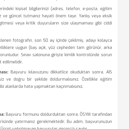
indeki kişisel bilgilerinizi (adres, telefon, e-posta, eğitim
niz ve güncel tutmanız hayati önem taşır. Yanlış veya eksik
 gitmesi veya kritik duyuruların size ulaşmaması gibi ciddi
enen fotoğrafın, son 50 ay içinde çekilmiş, adayı kolayca
zelliklere uygun (baş açık, yüz cepheden tam görünür, arka
orunludur. Sınav salonuna girişte kimlik kontrolünde sorun
edilmelidir.
ası:
Başvuru kılavuzunu dikkatlice okuduktan sonra, AİS
z ve doğru bir şekilde doldurmalısınız. Özellikle eğitim
ı gibi alanlarda hata yapmaktan kaçınmalısınız.
ma:
Başvuru formunu doldurduktan sonra, ÖSYM tarafından
çerisinde yatırmanız gerekmektedir. Bu adım, başvurunuzun
Ücret yatırılmayan başvurular geçersiz sayılır.