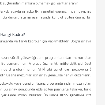
lık suçlarından mahkûm olmamak gibi şartlar aranır.
Erkek adayların askerlik hizmetini yapmış, muaf sayılmış
ir. Bu durum, atama aşamasında kontrol edilen önemli bir
 Hangi Kadro?
rumlarda ve farklı kadrolar için yapılmaktadır. Doğru sınava
a uzun süreli yükseköğretim programlarından mezun olan
. Bu oturum, hem A grubu (uzmanlık, müfettişlik gibi özel
hem de B grubu (memur, VHKİ gibi genel idari pozisyonlar)
ir. Lisans mezunları için sınav genellikle her yıl düzenlenir.
üksekokulu veya dengi ön lisans programlarından mezun olan
r. Bu sınav sonucunda elde edilen puanlarla tekniker, büro
a yerleşme imkanı bulurlar. Ön lisans KPSS genellikle çift