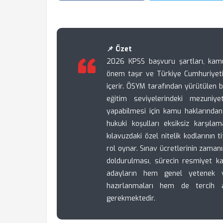
📌 Özet
2026 KPSS başvuru şartları, kam
önem taşır ve Türkiye Cumhuriyeti va
içerir. ÖSYM tarafından yürütülen 
eğitim seviyelerindeki mezuniye
yapabilmesi için kamu haklarında
hukuki koşulları eksiksiz karşıla
kılavuzdaki özel nitelik kodlarının t
rol oynar. Sınav ücretlerinin zam
doldurulması, sürecin resmiyet ka
adayların hem genel yetenek ve
hazırlanmaları hem de tercih a
gerekmektedir.