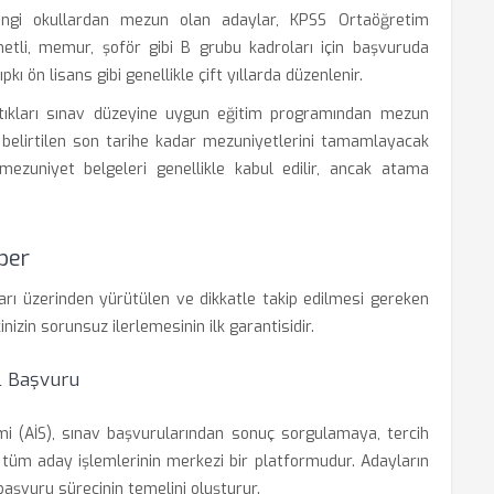
gi okullardan mezun olan adaylar, KPSS Ortaöğretim
metli, memur, şoför gibi B grubu kadroları için başvuruda
ı ön lisans gibi genellikle çift yıllarda düzenlenir.
tıkları sınav düzeyine uygun eğitim programından mezun
belirtilen son tarihe kadar mezuniyetlerini tamamlayacak
ezuniyet belgeleri genellikle kabul edilir, ancak atama
ber
ları üzerinden yürütülen ve dikkatle takip edilmesi gereken
nizin sorunsuz ilerlemesinin ilk garantisidir.
al Başvuru
i (AİS), sınav başvurularından sonuç sorgulamaya, tercih
r tüm aday işlemlerinin merkezi bir platformudur. Adayların
 başvuru sürecinin temelini oluşturur.