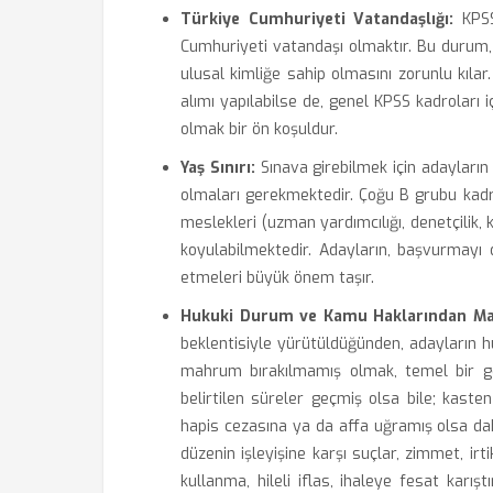
Türkiye Cumhuriyeti Vatandaşlığı:
KPSS
Cumhuriyeti vatandaşı olmaktır. Bu durum,
ulusal kimliğe sahip olmasını zorunlu kıla
alımı yapılabilse de, genel KPSS kadroları i
olmak bir ön koşuldur.
Yaş Sınırı:
Sınava girebilmek için adayların g
olmaları gerekmektedir. Çoğu B grubu kadro
meslekleri (uzman yardımcılığı, denetçilik, k
koyulabilmektedir. Adayların, başvurmayı 
etmeleri büyük önem taşır.
Hukuki Durum ve Kamu Haklarından 
beklentisiyle yürütüldüğünden, adayların h
mahrum bırakılmamış olmak, temel bir ger
belirtilen süreler geçmiş olsa bile; kaste
hapis cezasına ya da affa uğramış olsa dah
düzenin işleyişine karşı suçlar, zimmet, irtik
kullanma, hileli iflas, ihaleye fesat karı