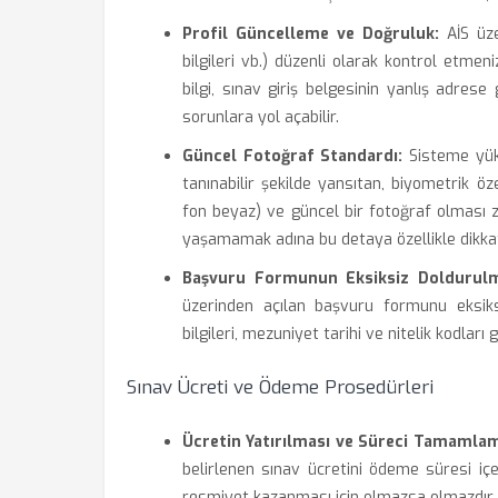
Profil Güncelleme ve Doğruluk:
AİS üzer
bilgileri vb.) düzenli olarak kontrol etme
bilgi, sınav giriş belgesinin yanlış adrese
sorunlara yol açabilir.
Güncel Fotoğraf Standardı:
Sisteme yükl
tanınabilir şekilde yansıtan, biyometrik ö
fon beyaz) ve güncel bir fotoğraf olması z
yaşamamak adına bu detaya özellikle dikkat 
Başvuru Formunun Eksiksiz Doldurulm
üzerinden açılan başvuru formunu eksiksi
bilgileri, mezuniyet tarihi ve nitelik kodlar
Sınav Ücreti ve Ödeme Prosedürleri
Ücretin Yatırılması ve Süreci Tamamla
belirlenen sınav ücretini ödeme süresi i
resmiyet kazanması için olmazsa olmazdır. 