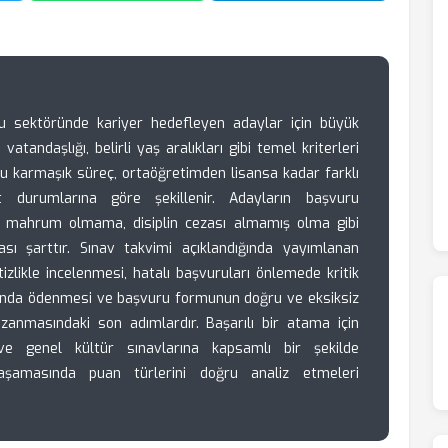
u sektöründe kariyer hedefleyen adaylar için büyük
tandaşlığı, belirli yaş aralıkları gibi temel kriterleri
bu karmaşık süreç, ortaöğretimden lisansa kadar farklı
t durumlarına göre şekillenir. Adayların başvuru
n mahrum olmama, disiplin cezası almamış olma gibi
ması şarttır. Sınav takvimi açıklandığında yayımlanan
itizlikle incelenmesi, hatalı başvuruları önlemede kritik
anında ödenmesi ve başvuru formunun doğru ve eksiksiz
zanmasındaki son adımlardır. Başarılı bir atama için
 genel kültür sınavlarına kapsamlı bir şekilde
şamasında puan türlerini doğru analiz etmeleri