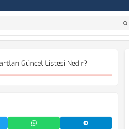
tları Güncel Listesi Nedir?
'da Paylaş
WhatsApp'ta Paylaş
Telegram'da Payl