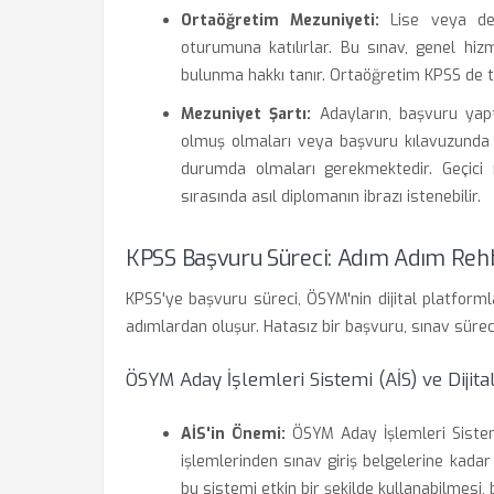
Ortaöğretim Mezuniyeti:
Lise veya den
oturumuna katılırlar. Bu sınav, genel hiz
bulunma hakkı tanır. Ortaöğretim KPSS de tıpk
Mezuniyet Şartı:
Adayların, başvuru yap
olmuş olmaları veya başvuru kılavuzunda 
durumda olmaları gerekmektedir. Geçici m
sırasında asıl diplomanın ibrazı istenebilir.
KPSS Başvuru Süreci: Adım Adım Reh
KPSS'ye başvuru süreci, ÖSYM'nin dijital platform
adımlardan oluşur. Hatasız bir başvuru, sınav süreci
ÖSYM Aday İşlemleri Sistemi (AİS) ve Dijit
AİS'in Önemi:
ÖSYM Aday İşlemleri Sistem
işlemlerinden sınav giriş belgelerine kada
bu sistemi etkin bir şekilde kullanabilmesi,