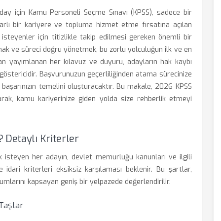
ay için Kamu Personeli Seçme Sınavı (KPSS), sadece bir
rarlı bir kariyere ve topluma hizmet etme fırsatına açılan
teyenler için titizlikle takip edilmesi gereken önemli bir
mak ve süreci doğru yönetmek, bu zorlu yolculuğun ilk ve en
ndan yayımlanan her kılavuz ve duyuru, adayların hak kaybı
östericidir. Başvurunuzun geçerliliğinden atama sürecinize
, başarınızın temelini oluşturacaktır. Bu makale, 2026 KPSS
arak, kamu kariyerinize giden yolda size rehberlik etmeyi
 Detaylı Kriterler
isteyen her adayın, devlet memurluğu kanunları ve ilgili
dari kriterleri eksiksiz karşılaması beklenir. Bu şartlar,
umlarını kapsayan geniş bir yelpazede değerlendirilir.
Taşlar