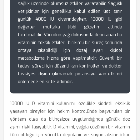
sağlık üzerinde olumsuz etkiler yaratabilir. Sağlıklı
yetişkinler için genellikle kabul edilen üst sınır
günlük 4000 IU civarındayken, 10000 IU gibi
değerler mutlaka tıbbi gözetim altında
tutulmalıdır. Vücudun yağ dokusunda depolanan bu
vitaminin toksik etkileri, birikimli bir süreç sonunda
ortaya çıkabildiği için dozaj ayarı kişisel
metabolizma hızına göre yapılmalıdır. Güvenli bir
tedavi süreci için düzenli kan kontrolleri ve doktor
tavsiyesi dışına çıkmamak, potansiyel yan etkileri
önlemede en kritik adımdır.
10000 IU D vitamini kullanımı, özellikle şiddetli eksiklik
yaşayan bireyler için hekim kontrolünde başvurulan bir
yöntem olsa da bilinçsizce uygulandığında günlük doz
aşımı riski taşıyabilir. D vitamini, yağda çözünen bir vitamin
türü olduğu için vücutta depolanır ve suyun aksine idrar