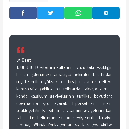
Facebook'ta Paylaş
Twitter'da Paylaş
WhatsApp'ta Paylaş
Telegram
📌 Özet
10000 IU D vitamini kullanımı, vücuttaki eksikliğin
hızlıca giderilmesi amacıyla hekimler tarafından
reçete edilen yüksek bir dozajdır. Uzun süreli ve
kontrolsüz şekilde bu miktarda takviye almak,
kanda kalsiyum seviyelerinin tehlikeli boyutlara
ulaşmasına yol açarak hiperkalsemi riskini
tetikleyebilir. Bireylerin D vitamini seviyelerini kan
tahlili ile belirlemeden bu seviyelerde takviye
alması, böbrek fonksiyonları ve kardiyovasküler