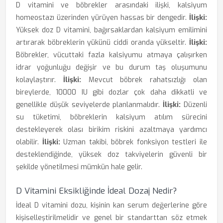
D vitamini ve böbrekler arasındaki ilişki, kalsiyum
homeostazı üzerinden yürüyen hassas bir dengedir.
İlişki:
Yüksek doz D vitamini, bağırsaklardan kalsiyum emilimini
artırarak böbreklerin yükünü ciddi oranda yükseltir.
İlişki:
Böbrekler, vücuttaki fazla kalsiyumu atmaya çalışırken
idrar yoğunluğu değişir ve bu durum taş oluşumunu
kolaylaştırır.
İlişki:
Mevcut böbrek rahatsızlığı olan
bireylerde, 10000 IU gibi dozlar çok daha dikkatli ve
genellikle düşük seviyelerde planlanmalıdır.
İlişki:
Düzenli
su tüketimi, böbreklerin kalsiyum atılım sürecini
destekleyerek olası birikim riskini azaltmaya yardımcı
olabilir.
İlişki:
Uzman takibi, böbrek fonksiyon testleri ile
desteklendiğinde, yüksek doz takviyelerin güvenli bir
şekilde yönetilmesi mümkün hale gelir.
D Vitamini Eksikliğinde İdeal Dozaj Nedir?
İdeal D vitamini dozu, kişinin kan serum değerlerine göre
kişiselleştirilmelidir ve genel bir standarttan söz etmek