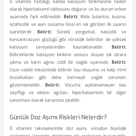
D vitamini fazlalığı, kanda kalsiyum birikmesine neden
olarak hiperkalsemi tablosunu doğurur ve bu durum erken
aşamada fark edilmelidir.
Belirti:
Mide bulantısı, kusma,
iştahsızlık ve aşırı susama hissi en sık görülen ilk uyarıcı
işaretlerdir.
Belirti:
Sürekli yorgunluk, halsizlik ve
konsantrasyon güçlüğü gibi nörolojik belirtiler de yüksek
kalsiyum seviyelerinden kaynaklanabilir.
Belirti:
Böbreklerde kalsiyum birikimi sonucu oluşan sık idrara
çıkma ve karın ağrısı ciddi bir sağlık uyarısıdır.
Belirti:
Uzun vadeli toksisitede böbrek taşı oluşumu ve kalp ritmi
bozuklukları gibi daha karmaşık sağlık sorunları
gözlemlenebilir.
Belirti:
Vücutta açıklanamayan kas
zayıflığı ve eklem ağrıları, hiperkalseminin bir diğer
yansıması olarak karşımıza çıkabilir.
Günlük Doz Aşımı Riskleri Nelerdir?
D vitamini takviyelerinde doz aşımı, vücudun biyolojik