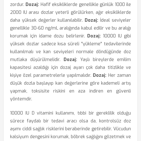
zordur.
Dozaj:
Hafif eksikliklerde genellikle günlük 1000 ile
2000 IU arası dozlar yeterli görülürken, ağır eksikliklerde
daha yüksek değerler kullanılabilir.
Dozaj:
İdeal seviyeler
genellikle 30-60 ng/mL aralığında kabul edilir ve bu aralığı
korumak için idame dozu belirlenir.
Dozaj:
10000 IU gibi
yüksek dozlar sadece kısa süreli "yükleme" tedavilerinde
kullanılmalı ve kan seviyeleri normale döndüğünde doz
mutlaka düşürülmelidir.
Dozaj:
Yaşlı bireylerde emilim
kapasitesi azaldığı için dozaj ayarı çok daha titizlikle ve
kişiye özel parametrelerle yapılmalıdır.
Dozaj:
Her zaman
düşük dozla başlayıp kan değerlerine göre kademeli artış
yapmak, toksisite riskini en aza indiren en güvenli
yöntemdir.
10000 IU D vitamini kullanımı, tıbbi bir gereklilik olduğu
sürece faydalı bir tedavi aracı olsa da, kontrolsüz doz
aşımı ciddi sağlık risklerini beraberinde getirebilir. Vücudun
kalsiyum dengesini korumak, böbrek sağlığını gözetmek ve