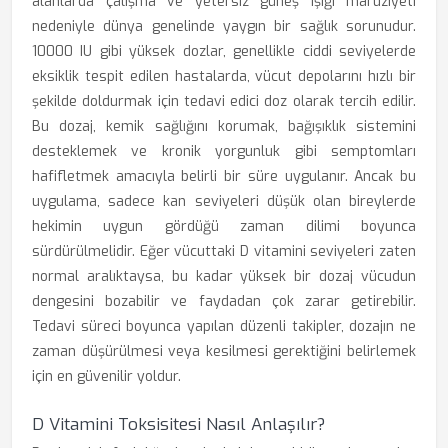
alanlarda çalışma ve yetersiz güneş ışığı maruziyeti
nedeniyle dünya genelinde yaygın bir sağlık sorunudur.
10000 IU gibi yüksek dozlar, genellikle ciddi seviyelerde
eksiklik tespit edilen hastalarda, vücut depolarını hızlı bir
şekilde doldurmak için tedavi edici doz olarak tercih edilir.
Bu dozaj, kemik sağlığını korumak, bağışıklık sistemini
desteklemek ve kronik yorgunluk gibi semptomları
hafifletmek amacıyla belirli bir süre uygulanır. Ancak bu
uygulama, sadece kan seviyeleri düşük olan bireylerde
hekimin uygun gördüğü zaman dilimi boyunca
sürdürülmelidir. Eğer vücuttaki D vitamini seviyeleri zaten
normal aralıktaysa, bu kadar yüksek bir dozaj vücudun
dengesini bozabilir ve faydadan çok zarar getirebilir.
Tedavi süreci boyunca yapılan düzenli takipler, dozajın ne
zaman düşürülmesi veya kesilmesi gerektiğini belirlemek
için en güvenilir yoldur.
D Vitamini Toksisitesi Nasıl Anlaşılır?