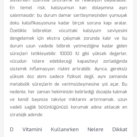
sistemleri üzerinde zincirleme bir reaksiyon başlatabilir.
En temel risk, kalsiyumun kan dolaşımına aşırı
salınmasıdır; bu durum damar sertleşmesinden yumuşak
doku kalsifikasyonuna kadar birçok soruna kapı aralar.
Özellikle böbrekler, vücuttaki kalsiyum seviyesini
dengelemek için ekstra çalışmak zorunda kalır ve bu
durum uzun vadede böbrek yetmezliğine kadar giden
süreçleri tetikleyebilir. 10000 IU gibi yüksek değerler,
vücudun tolere edebileceği kapasiteyi zorladığında
sistemik inflamasyon riskini artırabilir. Ayrıca, gereksiz
yüksek doz alımı sadece fiziksel değil, aynı zamanda
metabolik süreçlerin de verimsizleşmesine yol açar. Bu
nedenle, her zaman hekiminizin belirlediği dozajda kalmak
ve kendi başınıza takviye miktarını artırmamak, uzun
vadeli sağlık bütünlüğünüzü korumak adına atılacak en
stratejik adımdır.
D Vitamini Kullanırken Nelere Dikkat